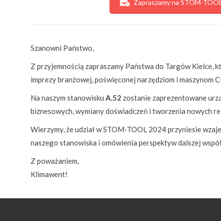
Zapraszamy na STOM-TOO
Szanowni Państwo,
Z przyjemnością zapraszamy Państwa do Targów Kielce, kt
imprezy branżowej, poświęconej narzędziom i maszynom CN
Na naszym stanowisku
A.52
zostanie zaprezentowane urzą
biznesowych, wymiany doświadczeń i tworzenia nowych rel
Wierzymy, że udział w STOM-TOOL 2024 przyniesie wzajemn
naszego stanowiska i omówienia perspektyw dalszej współ
Z poważaniem,
Klimawent!