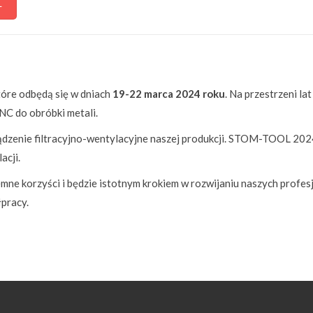
L
óre odbędą się w dniach
19-22 marca 2024 roku
. Na przestrzeni l
C do obróbki metali.
dzenie filtracyjno-wentylacyjne naszej produkcji. STOM-TOOL 202
acji.
e korzyści i będzie istotnym krokiem w rozwijaniu naszych profesj
pracy.