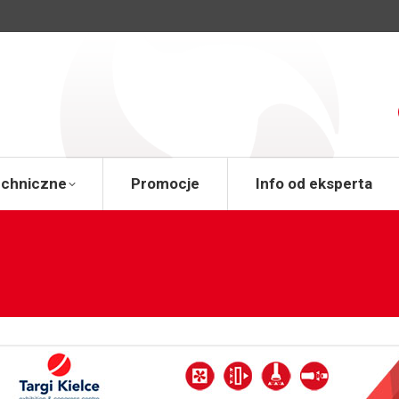
a
Wsparcie techniczne
Promocje
Info od 
echniczne
Promocje
Info od eksperta