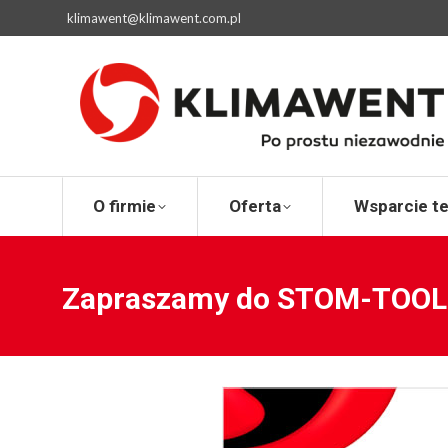
klimawent@klimawent.com.pl
O firmie
Ofert
O firmie
Oferta
Wsparcie t
Zapraszamy do STOM-TOOL