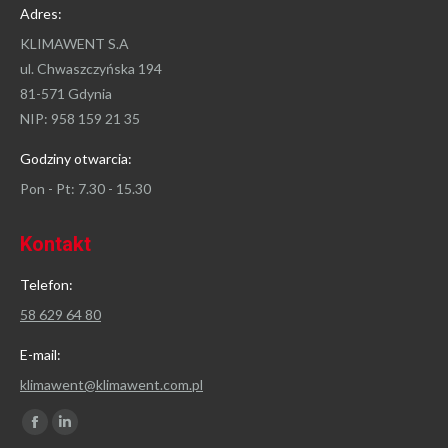
Adres:
KLIMAWENT S.A
ul. Chwaszczyńska 194
81-571 Gdynia
NIP: 958 159 21 35
Godziny otwarcia:
Pon - Pt: 7.30 - 15.30
Kontakt
Telefon:
58 629 64 80
E-mail:
klimawent@klimawent.com.pl
Znajdź nas na:
Facebook
Linkedin