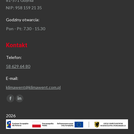
81-571 Gdynia
NIP: 958 159 21 35
Godziny otwarcia:
Pon - Pt: 7.30 - 15.30
Kontakt
Telefon:
58 629 64 80
E-mail:
klimawent@klimawent.com.pl
Znajdź nas na:
Facebook
Linkedin
page
page
2026
opens
opens
in
in
new
new