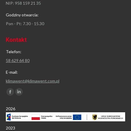
NIP: 958 159 21 35
Godziny otwarcia:
Pon - Pt: 7.30 - 15.30
Kontakt
Telefon:
58 629 64 80
E-mail:
klimawent@klimawent.com.pl
Znajdź nas na:
Facebook
Linkedin
page
page
2026
opens
opens
in
in
new
new
2023