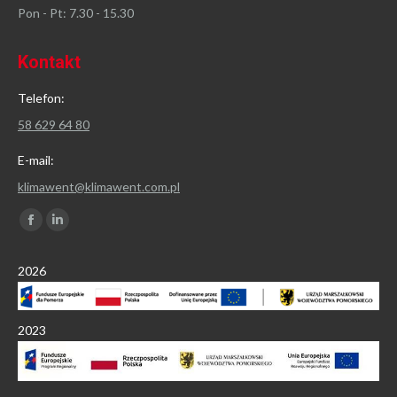
Pon - Pt: 7.30 - 15.30
Kontakt
Telefon:
58 629 64 80
E-mail:
klimawent@klimawent.com.pl
Znajdź nas na:
Facebook
Linkedin
page
page
2026
opens
opens
in
in
new
new
2023
window
window