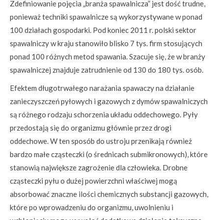
Zdefiniowanie pojęcia „branża spawalnicza” jest dość trudne,
ponieważ techniki spawalnicze są wykorzystywane w ponad
100 działach gospodarki. Pod koniec 2011 r. polski sektor
spawalniczy w kraju stanowiło blisko 7 tys. firm stosujących
ponad 100 różnych metod spawania. Szacuje się, że w branży
spawalniczej znajduje zatrudnienie od 130 do 180 tys. osób.
Efektem długotrwałego narażania spawaczy na działanie
zanieczyszczeń pyłowych i gazowych z dymów spawalniczych
są różnego rodzaju schorzenia układu oddechowego. Pyły
przedostają się do organizmu głównie przez drogi
oddechowe. W ten sposób do ustroju przenikają również
bardzo małe cząsteczki (o średnicach submikronowych), które
stanowią największe zagrożenie dla człowieka. Drobne
cząsteczki pyłu o dużej powierzchni właściwej mogą
absorbować znaczne ilości chemicznych substancji gazowych,
które po wprowadzeniu do organizmu, uwolnieniu i