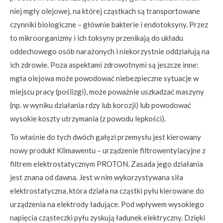
niej mgły olejowej, na której cząstkach są transportowane
czynniki biologiczne – głównie bakterie i endotoksyny. Przez
to mikroorganizmy i ich toksyny przenikają do układu
oddechowego osób narażonych i niekorzystnie oddziałują na
ich zdrowie. Poza aspektami zdrowotnymi są jeszcze inne:
mgła olejowa może powodować niebezpieczne sytuacje w
miejscu pracy (poślizgi), może poważnie uszkadzać maszyny
(np. w wyniku działania rdzy lub korozji) lub powodować
wysokie koszty utrzymania (z powodu lepkości).
To właśnie do tych dwóch gałęzi przemysłu jest kierowany
nowy produkt Klimawentu – urządzenie filtrowentylacyjne z
filtrem elektrostatycznym PROTON. Zasada jego działania
jest znana od dawna. Jest w nim wykorzystywana siła
elektrostatyczna, która działa na cząstki pyłu kierowane do
urządzenia na elektrody ładujące. Pod wpływem wysokiego
napięcia cząsteczki pyłu zyskują ładunek elektryczny. Dzięki