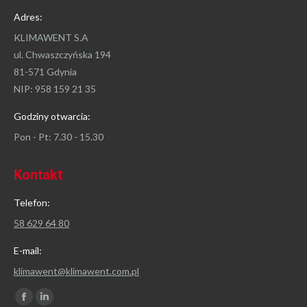
Adres:
KLIMAWENT S.A
ul. Chwaszczyńska 194
81-571 Gdynia
NIP: 958 159 21 35
Godziny otwarcia:
Pon - Pt: 7.30 - 15.30
Kontakt
Telefon:
58 629 64 80
E-mail:
klimawent@klimawent.com.pl
Znajdź nas na:
Facebook
Linkedin