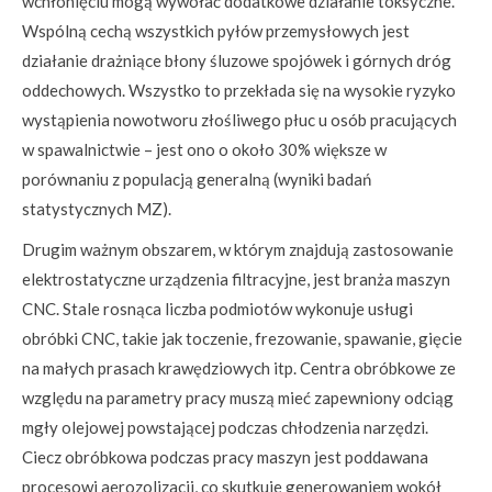
wchłonięciu mogą wywołać dodatkowe działanie toksyczne.
Wspólną cechą wszystkich pyłów przemysłowych jest
działanie drażniące błony śluzowe spojówek i górnych dróg
oddechowych. Wszystko to przekłada się na wysokie ryzyko
wystąpienia nowotworu złośliwego płuc u osób pracujących
w spawalnictwie – jest ono o około 30% większe w
porównaniu z populacją generalną (wyniki badań
statystycznych MZ).
Drugim ważnym obszarem, w którym znajdują zastosowanie
elektrostatyczne urządzenia filtracyjne, jest branża maszyn
CNC. Stale rosnąca liczba podmiotów wykonuje usługi
obróbki CNC, takie jak toczenie, frezowanie, spawanie, gięcie
na małych prasach krawędziowych itp. Centra obróbkowe ze
względu na parametry pracy muszą mieć zapewniony odciąg
mgły olejowej powstającej podczas chłodzenia narzędzi.
Ciecz obróbkowa podczas pracy maszyn jest poddawana
procesowi aerozolizacji, co skutkuje generowaniem wokół