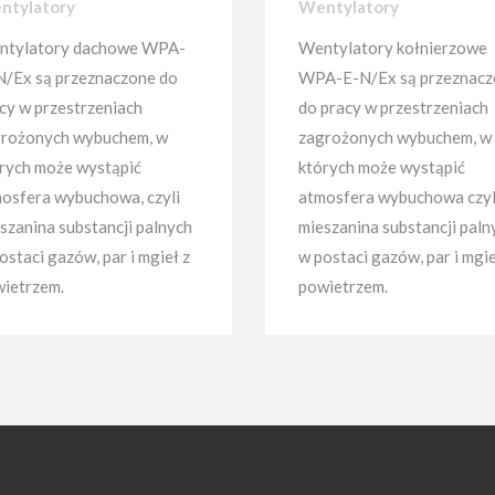
ntylatory
Wentylatory
ntylatory dachowe WPA-
Wentylatory kołnierzowe
/Ex są przeznaczone do
WPA-E-N/Ex są przeznacz
cy w przestrzeniach
do pracy w przestrzeniach
rożonych wybuchem, w
zagrożonych wybuchem, w
rych może wystąpić
których może wystąpić
osfera wybuchowa, czyli
atmosfera wybuchowa czyl
szanina substancji palnych
mieszanina substancji paln
ostaci gazów, par i mgieł z
w postaci gazów, par i mgie
ietrzem.
powietrzem.