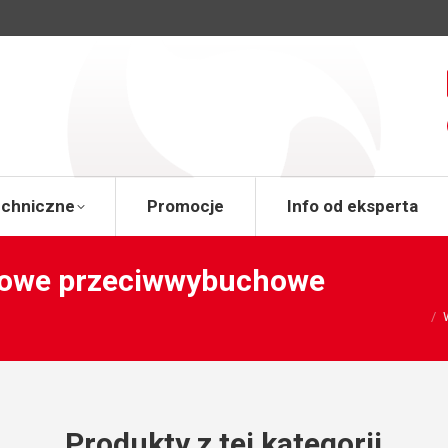
a
Wsparcie techniczne
Promocje
Info od 
echniczne
Promocje
Info od eksperta
niowe przeciwwybuchowe
You are here
Produkty z tej kategorii