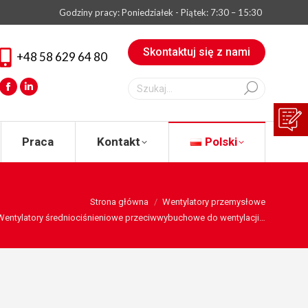
Godziny pracy: Poniedziałek - Piątek: 7:30 – 15:30
eksperta
Praca
Kontakt
Polski
Skontaktuj się z nami
+48 58 629 64 80
Szukaj:
Facebook
Linkedin
Praca
Kontakt
Polski
:
Strona główna
Wentylatory przemysłowe
Wentylatory średniociśnieniowe przeciwwybuchowe do wentylacji…