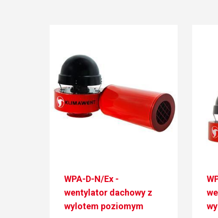
WPA-D-N/Ex -
WP
wentylator dachowy z
we
wylotem poziomym
wy