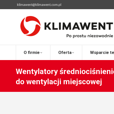
klimawent@klimawent.com.pl
O firmie
Ofert
O firmie
Oferta
Wsparcie t
Wentylatory średniociśnie
do wentylacji miejscowej