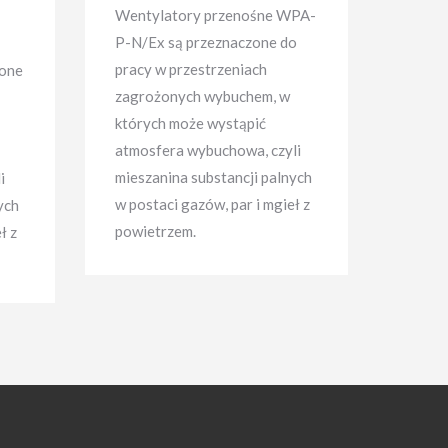
Wentylatory przenośne WPA-
P-N/Ex są przeznaczone do
pracy w przestrzeniach
one
zagrożonych wybuchem, w
których może wystąpić
atmosfera wybuchowa, czyli
mieszanina substancji palnych
i
w postaci gazów, par i mgieł z
ych
powietrzem.
ł z