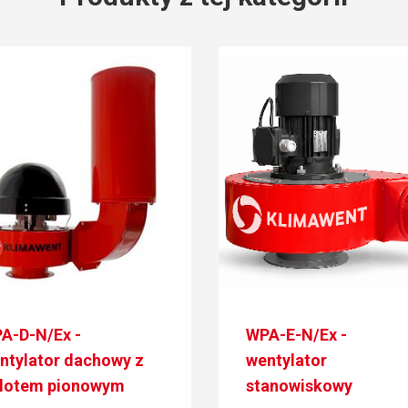
A-D-N/Ex -
WPA-E-N/Ex -
ntylator dachowy z
wentylator
lotem pionowym
stanowiskowy