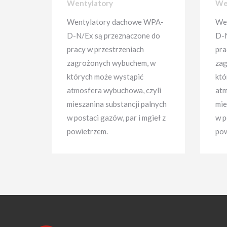
Wentylatory
We
Wentylatory dachowe WPA-
We
D-N/Ex są przeznaczone do
D-N
pracy w przestrzeniach
pra
zagrożonych wybuchem, w
zag
których może wystąpić
któ
atmosfera wybuchowa, czyli
atm
mieszanina substancji palnych
mie
w postaci gazów, par i mgieł z
w p
powietrzem.
pow