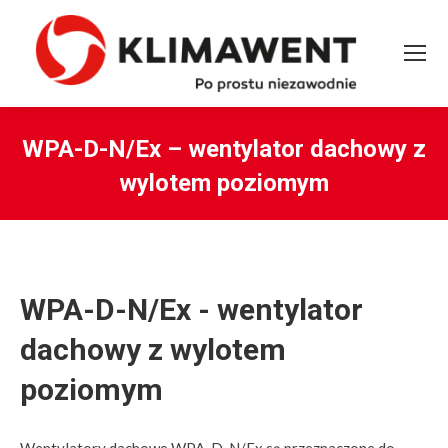
WPA-D-N/Ex – wentylator dachowy z
wylotem poziomym
You are here:
WPA-D-N/Ex - wentylator
dachowy z wylotem
poziomym
Wentylatory dachowe WPA-D-N/Ex są przeznaczone do