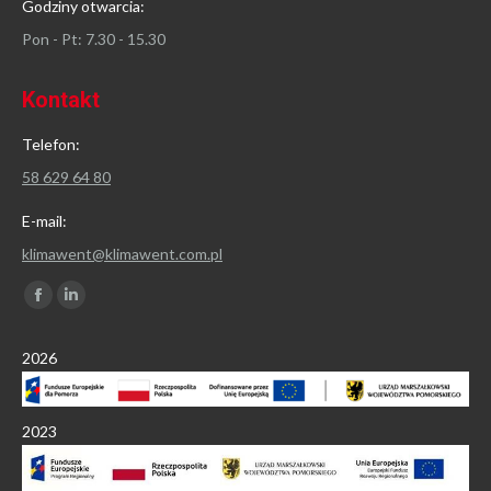
Godziny otwarcia:
Pon - Pt: 7.30 - 15.30
Kontakt
Telefon:
58 629 64 80
E-mail:
klimawent@klimawent.com.pl
Znajdź nas na:
Facebook
Linkedin
page
page
2026
opens
opens
in
in
new
new
2023
window
window