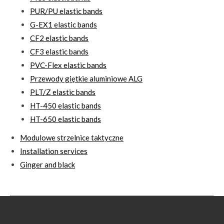
PUR/PU elastic bands
G-EX1 elastic bands
CF2 elastic bands
CF3 elastic bands
PVC-Flex elastic bands
Przewody giętkie aluminiowe ALG
PLT/Z elastic bands
HT-450 elastic bands
HT-650 elastic bands
Modulowe strzelnice taktyczne
Installation services
Ginger and black