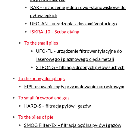
RAK – urządzenie jedno i dwu -stanowiskowe do
pyłów lepkich
UFO-AN – urządzenia z dyszami Venturiego
ISKRA-10 – Scuba diving
To the small piles
UFO-FL – urządzenie filtrowentylacyjne do
laserowego i plazmowego cięcia metali
STRONG – filtracja drobnych pyłów suchych
To the heavy dumplings
FPS- usuwanie mgły przy malowaniu natryskowym
To small firewood and gas
HARD-S – filtracja pyłów i gazów
To the piles of pie
SMOG Filter/Ex – filtracja ogólna pyłów i gazów