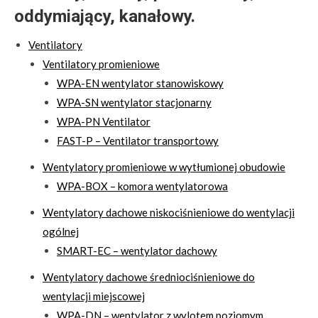
oddymiający, kanałowy.
Ventilatory
Ventilatory promieniowe
WPA-EN wentylator stanowiskowy
WPA-SN wentylator stacjonarny
WPA-PN Ventilator
FAST-P – Ventilator transportowy
Wentylatory promieniowe w wytłumionej obudowie
WPA-BOX – komora wentylatorowa
Wentylatory dachowe niskociśnieniowe do wentylacji
ogólnej
SMART-EC – wentylator dachowy
Wentylatory dachowe średniociśnieniowe do
wentylacji miejscowej
WPA-DN – wentylator z wylotem poziomym