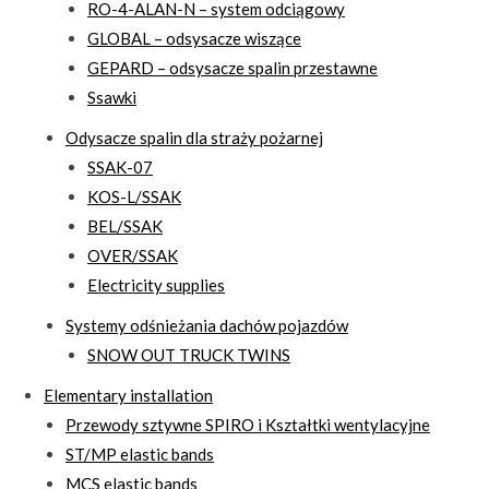
RO-4-ALAN-N – system odciągowy
GLOBAL – odsysacze wiszące
GEPARD – odsysacze spalin przestawne
Ssawki
Odysacze spalin dla straży pożarnej
SSAK-07
KOS-L/SSAK
BEL/SSAK
OVER/SSAK
Electricity supplies
Systemy odśnieżania dachów pojazdów
SNOW OUT TRUCK TWINS
Elementary installation
Przewody sztywne SPIRO i Kształtki wentylacyjne
ST/MP elastic bands
MCS elastic bands