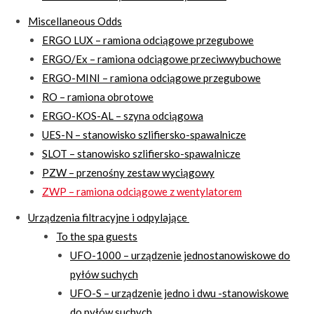
Miscellaneous Odds
ERGO LUX – ramiona odciągowe przegubowe
ERGO/Ex – ramiona odciągowe przeciwwybuchowe
ERGO-MINI – ramiona odciągowe przegubowe
RO – ramiona obrotowe
ERGO-KOS-AL – szyna odciągowa
UES-N – stanowisko szlifiersko-spawalnicze
SLOT – stanowisko szlifiersko-spawalnicze
PZW – przenośny zestaw wyciągowy
ZWP – ramiona odciągowe z wentylatorem
Urządzenia filtracyjne i odpylające
To the spa guests
UFO-1000 – urządzenie jednostanowiskowe do
pyłów suchych
UFO-S – urządzenie jedno i dwu -stanowiskowe
do pyłów suchych