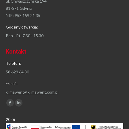
ul. Chwaszczyńska 194
81-571 Gdynia
NIP: 958 159 21 35
Godziny otwarcia:
Pon - Pt: 7.30 - 15.30
Kontakt
Telefon:
58 629 64 80
E-mail:
klimawent@klimawent.com.pl
Znajdź nas na:
Facebook
Linkedin
page
page
2026
opens
opens
in
in