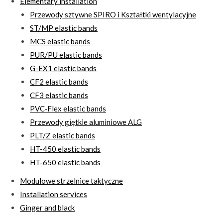
Elementary installation
Przewody sztywne SPIRO i Kształtki wentylacyjne
ST/MP elastic bands
MCS elastic bands
PUR/PU elastic bands
G-EX1 elastic bands
CF2 elastic bands
CF3 elastic bands
PVC-Flex elastic bands
Przewody giętkie aluminiowe ALG
PLT/Z elastic bands
HT-450 elastic bands
HT-650 elastic bands
Modulowe strzelnice taktyczne
Installation services
Ginger and black