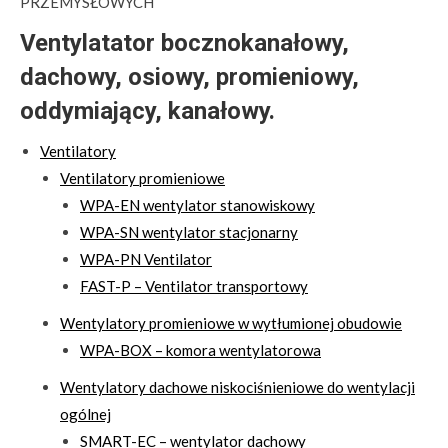
PRZEMYSŁOWYCH
Ventylatator bocznokanałowy,
dachowy, osiowy, promieniowy,
oddymiający, kanałowy.
Ventilatory
Ventilatory promieniowe
WPA-EN wentylator stanowiskowy
WPA-SN wentylator stacjonarny
WPA-PN Ventilator
FAST-P – Ventilator transportowy
Wentylatory promieniowe w wytłumionej obudowie
WPA-BOX – komora wentylatorowa
Wentylatory dachowe niskociśnieniowe do wentylacji
ogólnej
SMART-EC – wentylator dachowy