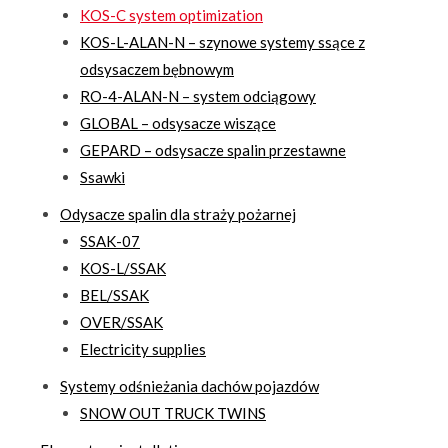
KOS-C system optimization
KOS-L-ALAN-N – szynowe systemy ssące z
odsysaczem bębnowym
RO-4-ALAN-N – system odciągowy
GLOBAL – odsysacze wiszące
GEPARD – odsysacze spalin przestawne
Ssawki
Odysacze spalin dla straży pożarnej
SSAK-07
KOS-L/SSAK
BEL/SSAK
OVER/SSAK
Electricity supplies
Systemy odśnieżania dachów pojazdów
SNOW OUT TRUCK TWINS