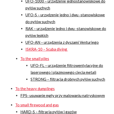
UFO-1000 – urządzenie jednostanowiskowe do
pyłów suchych
UFO-S – urządzenie jedno i dwu -stanowiskowe
do pyłów suchych
RAK – urządzenie jedno i dwu -stanowiskowe do
pyłów lepkich
UFO-AN – urządzenia z dyszami Venturiego
ISKRA-10 – Scuba diving
To the small piles
UFO-FL – urządzenie filtrowentylacyjne do
laserowego i plazmowego cięcia metali
STRONG – filtracja drobnych pyłów suchych
To the heavy dumplings
FPS- usuwanie mgły przy malowaniu natryskowym
To small firewood and gas
HARD-S – filtracja pyłów i gazów