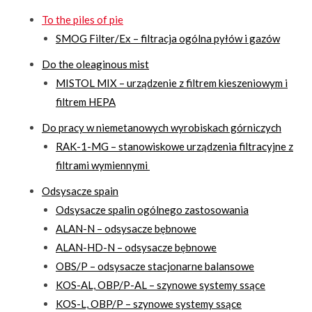
To the piles of pie
SMOG Filter/Ex – filtracja ogólna pyłów i gazów
Do the oleaginous mist
MISTOL MIX – urządzenie z filtrem kieszeniowym i
filtrem HEPA
Do pracy w niemetanowych wyrobiskach górniczych
RAK-1-MG – stanowiskowe urządzenia filtracyjne z
filtrami wymiennymi
Odsysacze spain
Odsysacze spalin ogólnego zastosowania
ALAN-N – odsysacze bębnowe
ALAN-HD-N – odsysacze bębnowe
OBS/P – odsysacze stacjonarne balansowe
KOS-AL, OBP/P-AL – szynowe systemy ssące
KOS-L, OBP/P – szynowe systemy ssące