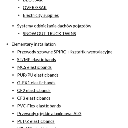
OVER/SSAK
Electricity supplies
Systemy odśnieżania dachów pojazdów
SNOW OUT TRUCK TWINS
Elementary installation
Przewody sztywne SPIRO i Kształtki wentylacyjne
ST/MP elastic bands
MCS elastic bands
PUR/PU elastic bands
G-EX1 elastic bands
CF2 elastic bands
CF3 elastic bands
PVC-Flex elastic bands
Przewody giętkie aluminiowe ALG
PLT/Z elastic bands