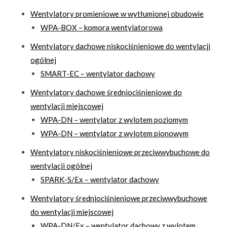
Wentylatory promieniowe w wytłumionej obudowie
WPA-BOX – komora wentylatorowa
Wentylatory dachowe niskociśnieniowe do wentylacji
ogólnej
SMART-EC – wentylator dachowy
Wentylatory dachowe średniociśnieniowe do
wentylacji miejscowej
WPA-DN – wentylator z wylotem poziomym
WPA-DN – wentylator z wylotem pionowym
Wentylatory niskociśnieniowe przeciwwybuchowe do
wentylacji ogólnej
SPARK-S/Ex – wentylator dachowy
Wentylatory średniociśnieniowe przeciwwybuchowe
do wentylacji miejscowej
WPA-DN/Ex – wentylator dachowy z wylotem