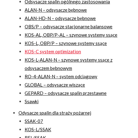
Odsysacze spalin ogólnego zastosowania
ALAN-N – odsysacze bębnowe
ALAN-HD-N – odsysacze bębnowe
OBS/P – odsysacze stacjonarne balansowe
KOS-AL, OBP/P-AL – szynowe systemy ssące
KOS-L, OBP/P – szynowe systemy ssące
KOS-C system optimization
KOS-L-ALAN-N – szynowe systemy ssące z
odsysaczem bębnowym
RO-4-ALAN-N – system odciągowy
GLOBAL – odsysacze wiszące
GEPARD – odsysacze spalin przestawne
Ssawki
Odysacze spalin dla straży pożarnej
SSAK-07
KOS-L/SSAK
BEL/SSAK