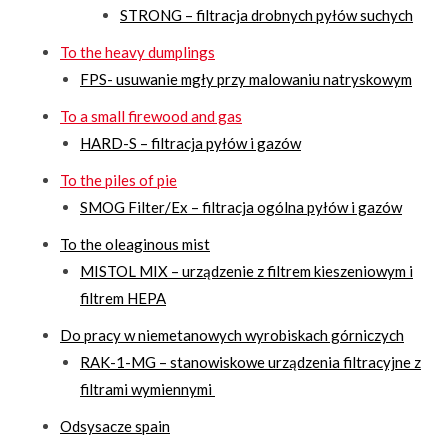
STRONG – filtracja drobnych pyłów suchych
To the heavy dumplings
FPS- usuwanie mgły przy malowaniu natryskowym
To a small firewood and gas
HARD-S – filtracja pyłów i gazów
To the piles of pie
SMOG Filter/Ex – filtracja ogólna pyłów i gazów
To the oleaginous mist
MISTOL MIX – urządzenie z filtrem kieszeniowym i
filtrem HEPA
Do pracy w niemetanowych wyrobiskach górniczych
RAK-1-MG – stanowiskowe urządzenia filtracyjne z
filtrami wymiennymi
Odsysacze spain