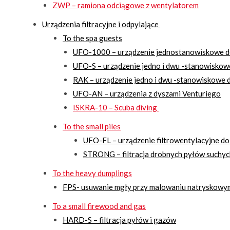
ZWP – ramiona odciągowe z wentylatorem
Urządzenia filtracyjne i odpylające
To the spa guests
UFO-1000 – urządzenie jednostanowiskowe d
UFO-S – urządzenie jedno i dwu -stanowiskow
RAK – urządzenie jedno i dwu -stanowiskowe d
UFO-AN – urządzenia z dyszami Venturiego
ISKRA-10 – Scuba diving
To the small piles
UFO-FL – urządzenie filtrowentylacyjne do
STRONG – filtracja drobnych pyłów suchyc
To the heavy dumplings
FPS- usuwanie mgły przy malowaniu natryskowy
To a small firewood and gas
HARD-S – filtracja pyłów i gazów