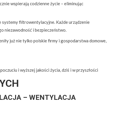
nie wspierają codzienne życie – eliminując
 systemy filtrowentylacyjne. Każde urządzenie
go niezawodność i bezpieczeństwo.
niły już nie tylko polskie firmy i gospodarstwa domowe,
zuciu i wyższej jakości życia, dziś i w przyszłości
WYCH
YLACJA – WENTYLACJA