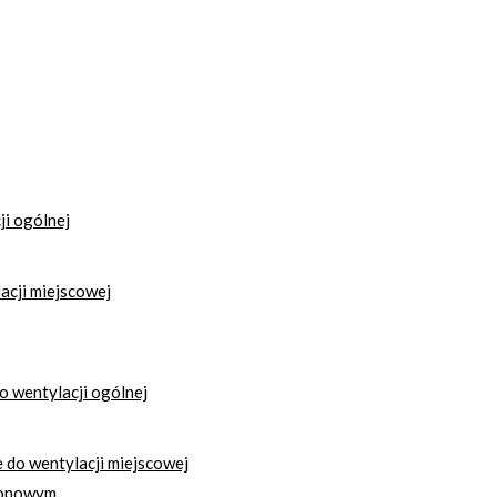
i ogólnej
acji miejscowej
 wentylacji ogólnej
do wentylacji miejscowej
ionowym