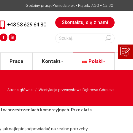
Godziny pracy: Poniedziałek - Piątek: 7:30 – 15:30
eksperta
Praca
Kontakt
Polski
Skontaktuj się z nami
+48 58 629 64 80
Szukaj:
Facebook
Linkedin
Praca
Kontakt
Polski
You are here:
Strona główna
Wentylacja przemysłowa Dąbrowa Górnicza
 w przestrzeniach komercyjnych. Przez lata
 jak najlepiej odpowiadać na realne potrzeby