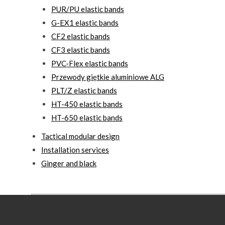
PUR/PU elastic bands
G-EX1 elastic bands
CF2 elastic bands
CF3 elastic bands
PVC-Flex elastic bands
Przewody giętkie aluminiowe ALG
PLT/Z elastic bands
HT-450 elastic bands
HT-650 elastic bands
Tactical modular design
Installation services
Ginger and black