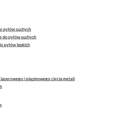
o pyłów suchych
e do pyłów suchych
o pyłów lepkich
 laserowego i plazmowego cięcia metali
h
m