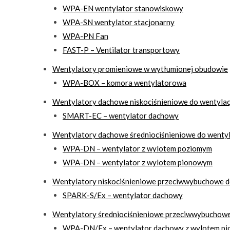
WPA-EN wentylator stanowiskowy
WPA-SN wentylator stacjonarny
WPA-PN Fan
FAST-P – Ventilator transportowy
Wentylatory promieniowe w wytłumionej obudowie
WPA-BOX – komora wentylatorowa
Wentylatory dachowe niskociśnieniowe do wentylacj
SMART-EC – wentylator dachowy
Wentylatory dachowe średniociśnieniowe do wentyl
WPA-DN – wentylator z wylotem poziomym
WPA-DN – wentylator z wylotem pionowym
Wentylatory niskociśnieniowe przeciwwybuchowe do
SPARK-S/Ex – wentylator dachowy
Wentylatory średniociśnieniowe przeciwwybuchowe 
WPA-DN/Ex – wentylator dachowy z wylotem p