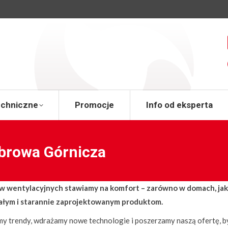
a
Wsparcie techniczne
Promocje
Info od 
echniczne
Promocje
Info od eksperta
browa Górnicza
wentylacyjnych stawiamy na komfort – zarówno w domach, jak i
wałym i starannie zaprojektowanym produktom.
my trendy, wdrażamy nowe technologie i poszerzamy naszą ofertę, by