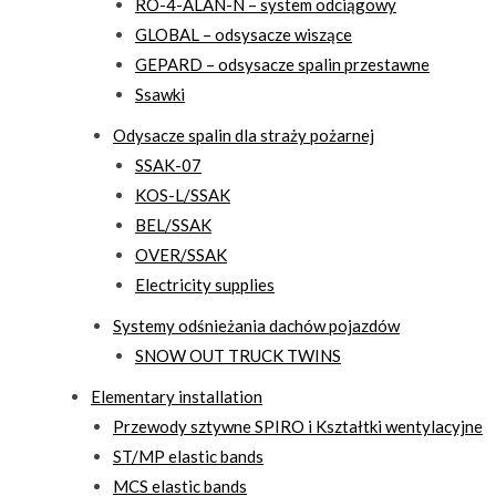
RO-4-ALAN-N – system odciągowy
GLOBAL – odsysacze wiszące
GEPARD – odsysacze spalin przestawne
Ssawki
Odysacze spalin dla straży pożarnej
SSAK-07
KOS-L/SSAK
BEL/SSAK
OVER/SSAK
Electricity supplies
Systemy odśnieżania dachów pojazdów
SNOW OUT TRUCK TWINS
Elementary installation
Przewody sztywne SPIRO i Kształtki wentylacyjne
ST/MP elastic bands
MCS elastic bands