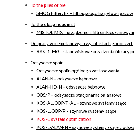
To the piles of pie
SMOG Filter/Ex – filtracja ogólna pyłów i gazów
To the oleaginous mist
MISTOL MIX – urządzenie z filtrem kieszeniowym 
Do pracy w niemetanowych wyrobiskach górniczych
RAK-1-MG – stanowiskowe urządzenia filtracyjne
Odsysacze spain
Odsysacze spalin ogólnego zastosowania
ALAN-N – odsysacze bębnowe
ALAN-HD-N – odsysacze bębnowe
OBS/P – odsysacze stacjonarne balansowe
KOS-AL, OBP/P-AL – szynowe systemy ssące
KOS-L, OBP/P – szynowe systemy ssące
KOS-C system optimization
KOS-L-ALAN-N – szynowe systemy ssące z ods