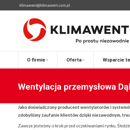
klimawent@klimawent.com.pl
O firmie
Ofert
O firmie
Oferta
Wsparcie t
Wentylacja przemysłowa Dą
Jako doświadczony producent wentylatorów i systemów 
zdobyliśmy zaufanie klientów dzięki niezawodnym, tr
Zawsze jesteśmy o krok przed oczekiwaniami rynku. Śledzi