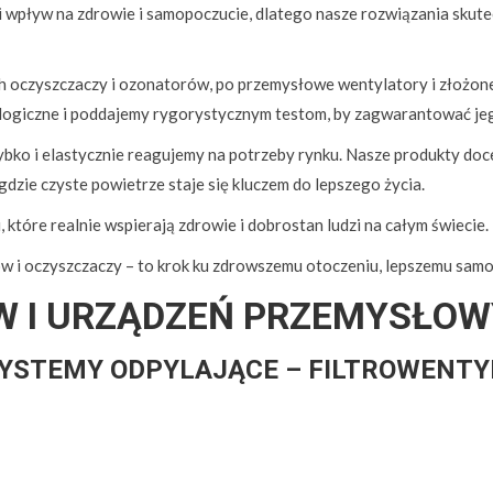
wpływ na zdrowie i samopoczucie, dlatego nasze rozwiązania skutecz
oczyszczaczy i ozonatorów, po przemysłowe wentylatory i złożone
ologiczne i poddajemy rygorystycznym testom, by zagwarantować je
ybko i elastycznie reagujemy na potrzeby rynku. Nasze produkty doce
gdzie czyste powietrze staje się kluczem do lepszego życia.
 które realnie wspierają zdrowie i dobrostan ludzi na całym świecie.
i oczyszczaczy – to krok ku zdrowszemu otoczeniu, lepszemu samopoc
W I URZĄDZEŃ PRZEMYSŁO
SYSTEMY ODPYLAJĄCE – FILTROWENT