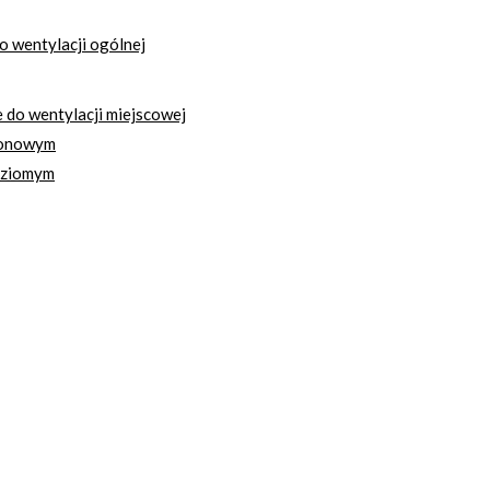
 wentylacji ogólnej
do wentylacji miejscowej
ionowym
oziomym