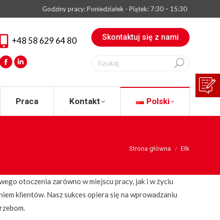
Godziny pracy: Poniedziałek - Piątek: 7:30 – 15:30
eksperta
Praca
Kontakt
Polski
Skontaktuj się z nami
+48 58 629 64 80
Szukaj:
Facebook
Linkedin
Praca
Kontakt
Polski
You are here:
Strona główna
Ełk
owego otoczenia zarówno w miejscu pracy, jak i w życiu
niem klientów. Nasz sukces opiera się na wprowadzaniu
trzebom.