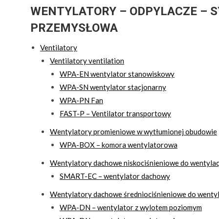
WENTYLATORY – ODPYLACZE – 
PRZEMYSŁOWA
Ventilatory
Ventilatory ventilation
WPA-EN wentylator stanowiskowy
WPA-SN wentylator stacjonarny
WPA-PN Fan
FAST-P – Ventilator transportowy
Wentylatory promieniowe w wytłumionej obudowie
WPA-BOX – komora wentylatorowa
Wentylatory dachowe niskociśnieniowe do wentylacj
SMART-EC – wentylator dachowy
Wentylatory dachowe średniociśnieniowe do wentyl
WPA-DN – wentylator z wylotem poziomym