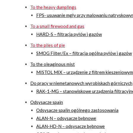
To the heavy dumplings
FPS- usuwanie mgły przy malowaniu natryskowy
To a small firewood and gas
HARD-S – filtracja pyłów i gazów
To the piles of pie
SMOG Filter/Ex – filtracja ogólna pyłów i gazów
To the oleaginous mist
MISTOL MIX – urządzenie z filtrem kieszeniowym 
Do pracy w niemetanowych wyrobiskach górniczych
RAK-1-MG – stanowiskowe urządzenia filtracyjne
Odsysacze spain
Odsysacze spalin ogólnego zastosowania
ALAN-N – odsysacze bębnowe
ALAN-HD-N – odsysacze bębnowe