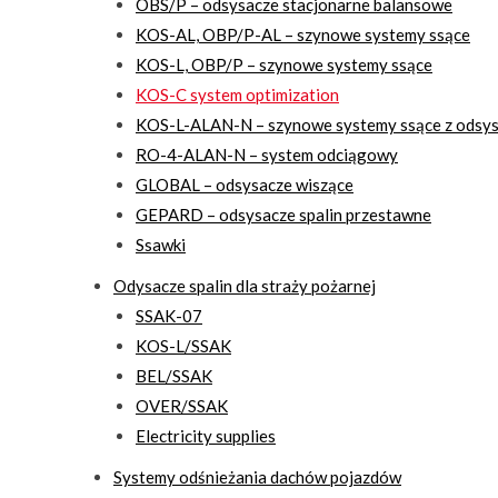
OBS/P – odsysacze stacjonarne balansowe
KOS-AL, OBP/P-AL – szynowe systemy ssące
KOS-L, OBP/P – szynowe systemy ssące
KOS-C system optimization
KOS-L-ALAN-N – szynowe systemy ssące z ods
RO-4-ALAN-N – system odciągowy
GLOBAL – odsysacze wiszące
GEPARD – odsysacze spalin przestawne
Ssawki
Odysacze spalin dla straży pożarnej
SSAK-07
KOS-L/SSAK
BEL/SSAK
OVER/SSAK
Electricity supplies
Systemy odśnieżania dachów pojazdów