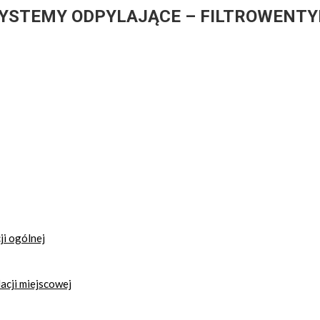
SYSTEMY ODPYLAJĄCE – FILTROWENT
i ogólnej
acji miejscowej