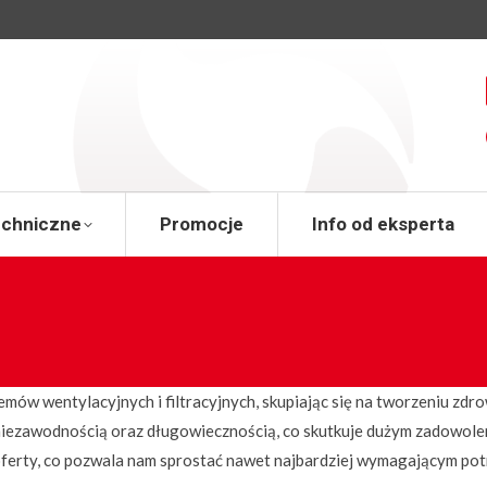
a
Wsparcie techniczne
Promocje
Info od 
echniczne
Promocje
Info od eksperta
emów wentylacyjnych i filtracyjnych, skupiając się na tworzeniu zdr
 niezawodnością oraz długowiecznością, co skutkuje dużym zadowole
oferty, co pozwala nam sprostać nawet najbardziej wymagającym po