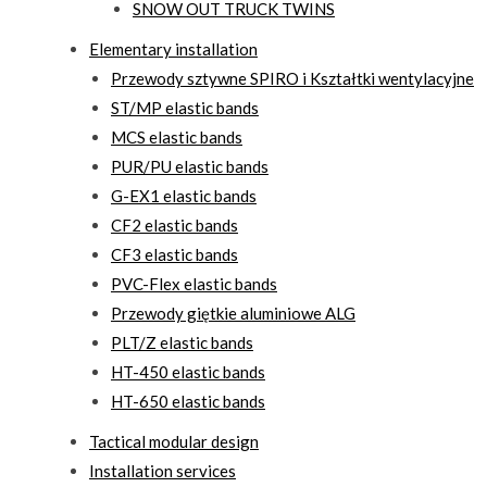
SNOW OUT TRUCK TWINS
Elementary installation
Przewody sztywne SPIRO i Kształtki wentylacyjne
ST/MP elastic bands
MCS elastic bands
PUR/PU elastic bands
G-EX1 elastic bands
CF2 elastic bands
CF3 elastic bands
PVC-Flex elastic bands
Przewody giętkie aluminiowe ALG
PLT/Z elastic bands
HT-450 elastic bands
HT-650 elastic bands
Tactical modular design
Installation services