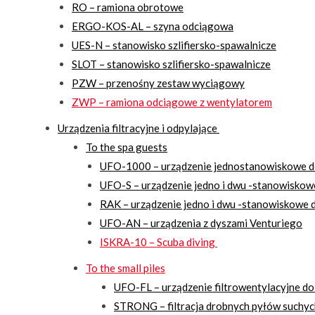
RO – ramiona obrotowe
ERGO-KOS-AL – szyna odciągowa
UES-N – stanowisko szlifiersko-spawalnicze
SLOT – stanowisko szlifiersko-spawalnicze
PZW – przenośny zestaw wyciągowy
ZWP – ramiona odciągowe z wentylatorem
Urządzenia filtracyjne i odpylające
To the spa guests
UFO-1000 – urządzenie jednostanowiskowe d
UFO-S – urządzenie jedno i dwu -stanowiskow
RAK – urządzenie jedno i dwu -stanowiskowe d
UFO-AN – urządzenia z dyszami Venturiego
ISKRA-10 – Scuba diving
To the small piles
UFO-FL – urządzenie filtrowentylacyjne do
STRONG – filtracja drobnych pyłów suchyc