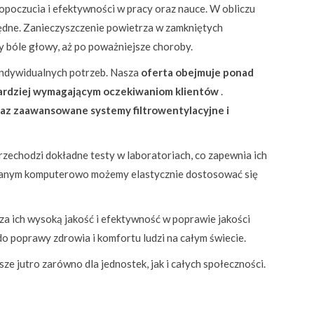
opoczucia i efektywności w pracy oraz nauce. W obliczu
będne. Zanieczyszczenie powietrza w zamkniętych
 bóle głowy, aż po poważniejsze choroby.
indywidualnych potrzeb. Nasza
oferta obejmuje ponad
bardziej wymagającym oczekiwaniom klientów
.
raz zaawansowane systemy filtrowentylacyjne i
zechodzi dokładne testy w laboratoriach, co zapewnia ich
wanym komputerowo możemy elastycznie dostosować się
za ich wysoką jakość i efektywność w poprawie jakości
o poprawy zdrowia i komfortu ludzi na całym świecie.
sze jutro zarówno dla jednostek, jak i całych społeczności.