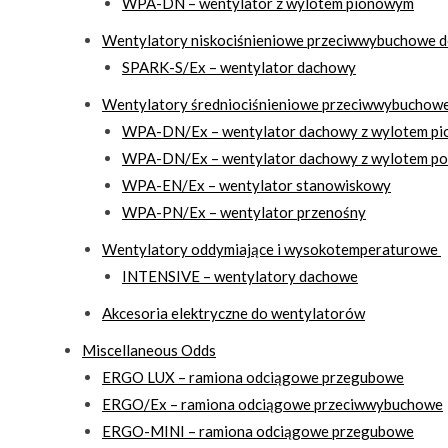
WPA-DN – wentylator z wylotem pionowym
Wentylatory niskociśnieniowe przeciwwybuchowe do
SPARK-S/Ex – wentylator dachowy
Wentylatory średniociśnieniowe przeciwwybuchowe 
WPA-DN/Ex – wentylator dachowy z wylotem p
WPA-DN/Ex – wentylator dachowy z wylotem p
WPA-EN/Ex – wentylator stanowiskowy
WPA-PN/Ex – wentylator przenośny
Wentylatory oddymiające i wysokotemperaturowe
INTENSIVE – wentylatory dachowe
Akcesoria elektryczne do wentylatorów
Miscellaneous Odds
ERGO LUX – ramiona odciągowe przegubowe
ERGO/Ex – ramiona odciągowe przeciwwybuchowe
ERGO-MINI – ramiona odciągowe przegubowe