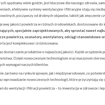
rych spędzamy wiele godzin, jest kluczowe dla naszego zdrowia, sam
eniach, efektywne systemy wentylacyjne i filtracyjne stają się niez
wotnych, począwszy od drobnych objawów, takich jak zmęczenie czy
prawę jakości powietrza w różnych środowiskach, dostosowane do 
zających, specjalnie zaprojektowanych, aby sprostać nawet naj
cze powietrza, ozonatory, wentylatory, odciągi stanowiskowe o
erta jest kompleksowa i zróżnicowana.
z dostarczanie produktów o najwyższej jakości. Każde urządzenie pr
eczeństwa. Dzięki nowoczesnym technologiom oraz maszynom stero
nych wymagań naszych klientów.
nie zarówno na rynku krajowym, jak i międzynarodowym, co potwierd
az wprowadzanie nowoczesnych technologii, które przyczyniają się d
do wentylacji i filtracji powietrza – to inwestycja w zdrowsze i lep