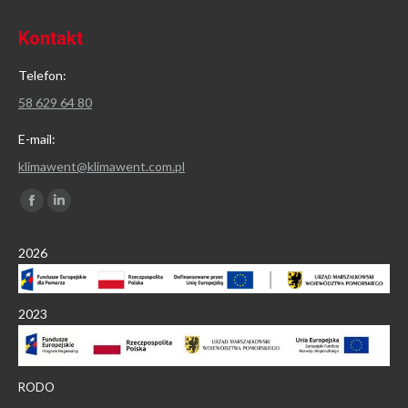
Kontakt
Telefon:
58 629 64 80
E-mail:
klimawent@klimawent.com.pl
Znajdź nas na:
Facebook
Linkedin
page
page
2026
opens
opens
in
in
new
new
2023
window
window
RODO