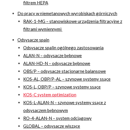
filtrem HEPA
Do pracy w niemetanowych wyrobiskach górniczych
RAK-1-MG – stanowiskowe urządzenia filtracyjne z
filtrami wymiennymi
Odsysacze spain
Odsysacze spalin ogólnego zastosowania
ALAN-N – odsysacze bębnowe
ALAN-HD-N – odsysacze bębnowe
OBS/P – odsysacze stacjonarne balansowe
KOS-AL, OBP/P-AL – szynowe systemy ssące
KOS-L, OBP/P – szynowe systemy ssące
KOS-C system optimization
KOS-L-ALAN-N – szynowe systemy ssące z
odsysaczem bębnowym
RO-4-ALAN-N – system odciągowy
GLOBAL – odsysacze wiszące