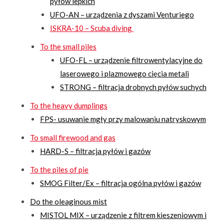
pyłów lepkich
UFO-AN – urządzenia z dyszami Venturiego
ISKRA-10 – Scuba diving
To the small piles
UFO-FL – urządzenie filtrowentylacyjne do
laserowego i plazmowego cięcia metali
STRONG – filtracja drobnych pyłów suchych
To the heavy dumplings
FPS- usuwanie mgły przy malowaniu natryskowym
To small firewood and gas
HARD-S – filtracja pyłów i gazów
To the piles of pie
SMOG Filter/Ex – filtracja ogólna pyłów i gazów
Do the oleaginous mist
MISTOL MIX – urządzenie z filtrem kieszeniowym i