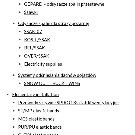
GEPARD – odsysacze spalin przestawne
Ssawki
Odysacze spalin dla straży pożarnej
SSAK-07
KOS-L/SSAK
BEL/SSAK
OVER/SSAK
Electricity supplies
Systemy odśnieżania dachów pojazdów
SNOW OUT TRUCK TWINS
Elementary installation
Przewody sztywne SPIRO i Kształtki wentylacyjne
ST/MP elastic bands
MCS elastic bands
PUR/PU elastic bands
G-EX1 elastic bands