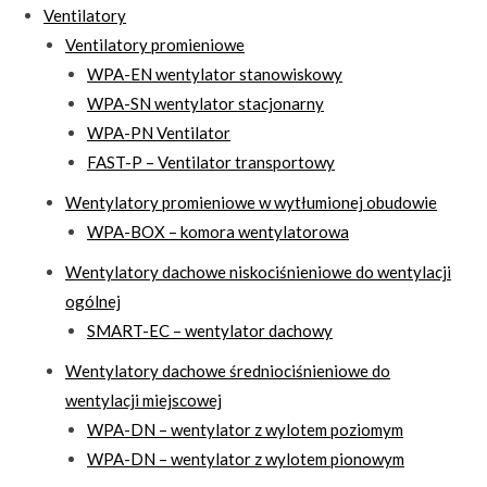
Ventilatory
Ventilatory promieniowe
WPA-EN wentylator stanowiskowy
WPA-SN wentylator stacjonarny
WPA-PN Ventilator
FAST-P – Ventilator transportowy
Wentylatory promieniowe w wytłumionej obudowie
WPA-BOX – komora wentylatorowa
Wentylatory dachowe niskociśnieniowe do wentylacji
ogólnej
SMART-EC – wentylator dachowy
Wentylatory dachowe średniociśnieniowe do
wentylacji miejscowej
WPA-DN – wentylator z wylotem poziomym
WPA-DN – wentylator z wylotem pionowym