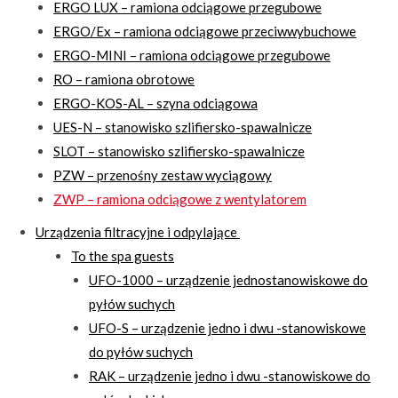
ERGO LUX – ramiona odciągowe przegubowe
ERGO/Ex – ramiona odciągowe przeciwwybuchowe
ERGO-MINI – ramiona odciągowe przegubowe
RO – ramiona obrotowe
ERGO-KOS-AL – szyna odciągowa
UES-N – stanowisko szlifiersko-spawalnicze
SLOT – stanowisko szlifiersko-spawalnicze
PZW – przenośny zestaw wyciągowy
ZWP – ramiona odciągowe z wentylatorem
Urządzenia filtracyjne i odpylające
To the spa guests
UFO-1000 – urządzenie jednostanowiskowe do
pyłów suchych
UFO-S – urządzenie jedno i dwu -stanowiskowe
do pyłów suchych
RAK – urządzenie jedno i dwu -stanowiskowe do