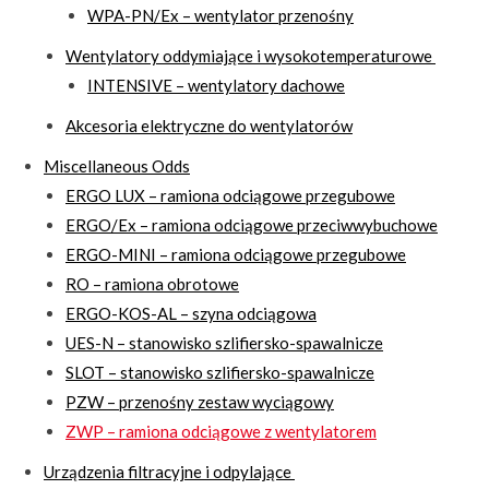
WPA-PN/Ex – wentylator przenośny
Wentylatory oddymiające i wysokotemperaturowe
INTENSIVE – wentylatory dachowe
Akcesoria elektryczne do wentylatorów
Miscellaneous Odds
ERGO LUX – ramiona odciągowe przegubowe
ERGO/Ex – ramiona odciągowe przeciwwybuchowe
ERGO-MINI – ramiona odciągowe przegubowe
RO – ramiona obrotowe
ERGO-KOS-AL – szyna odciągowa
UES-N – stanowisko szlifiersko-spawalnicze
SLOT – stanowisko szlifiersko-spawalnicze
PZW – przenośny zestaw wyciągowy
ZWP – ramiona odciągowe z wentylatorem
Urządzenia filtracyjne i odpylające