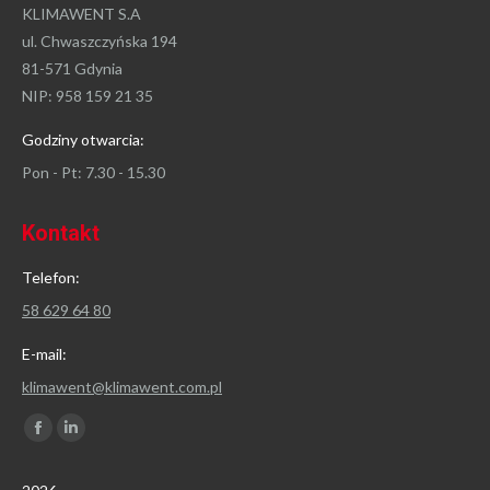
KLIMAWENT S.A
ul. Chwaszczyńska 194
81-571 Gdynia
NIP: 958 159 21 35
Godziny otwarcia:
Pon - Pt: 7.30 - 15.30
Kontakt
Telefon:
58 629 64 80
E-mail:
klimawent@klimawent.com.pl
Znajdź nas na:
Facebook
Linkedin
page
page