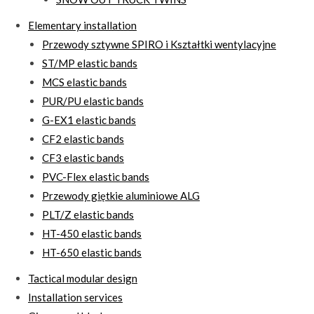
Elementary installation
Przewody sztywne SPIRO i Kształtki wentylacyjne
ST/MP elastic bands
MCS elastic bands
PUR/PU elastic bands
G-EX1 elastic bands
CF2 elastic bands
CF3 elastic bands
PVC-Flex elastic bands
Przewody giętkie aluminiowe ALG
PLT/Z elastic bands
HT-450 elastic bands
HT-650 elastic bands
Tactical modular design
Installation services