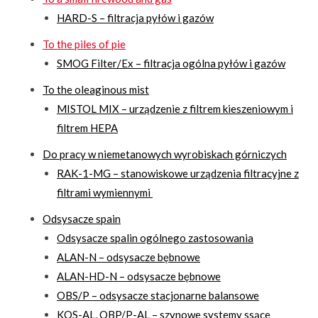
HARD-S – filtracja pyłów i gazów
To the piles of pie
SMOG Filter/Ex – filtracja ogólna pyłów i gazów
To the oleaginous mist
MISTOL MIX – urządzenie z filtrem kieszeniowym i
filtrem HEPA
Do pracy w niemetanowych wyrobiskach górniczych
RAK-1-MG – stanowiskowe urządzenia filtracyjne z
filtrami wymiennymi
Odsysacze spain
Odsysacze spalin ogólnego zastosowania
ALAN-N – odsysacze bębnowe
ALAN-HD-N – odsysacze bębnowe
OBS/P – odsysacze stacjonarne balansowe
KOS-AL, OBP/P-AL – szynowe systemy ssące