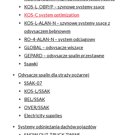
KOS-L, OBP/P – szynowe systemy ssące
KOS-C system optimization
KOS-L-ALAN-N – szynowe systemy ssące z
odsysaczem bębnowym
RO-4-ALAN-N – system odciągowy
GLOBAL – odsysacze wiszące
GEPARD – odsysacze spalin przestawne
Ssawki
Odysacze spalin dla straży pożarnej
SSAK-07
KOS-L/SSAK
BEL/SSAK
OVER/SSAK
Electricity supplies
Systemy odśnieżania dachów pojazdów
SNOW OUT TRUCK TWINS