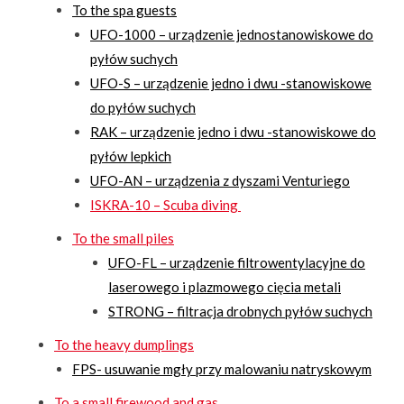
To the spa guests
UFO-1000 – urządzenie jednostanowiskowe do
pyłów suchych
UFO-S – urządzenie jedno i dwu -stanowiskowe
do pyłów suchych
RAK – urządzenie jedno i dwu -stanowiskowe do
pyłów lepkich
UFO-AN – urządzenia z dyszami Venturiego
ISKRA-10 – Scuba diving
To the small piles
UFO-FL – urządzenie filtrowentylacyjne do
laserowego i plazmowego cięcia metali
STRONG – filtracja drobnych pyłów suchych
To the heavy dumplings
FPS- usuwanie mgły przy malowaniu natryskowym
To a small firewood and gas