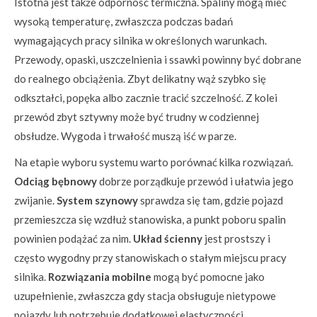
Istotna jest także odporność termiczna. Spaliny mogą mieć
wysoką temperaturę, zwłaszcza podczas badań
wymagających pracy silnika w określonych warunkach.
Przewody, opaski, uszczelnienia i ssawki powinny być dobrane
do realnego obciążenia. Zbyt delikatny wąż szybko się
odkształci, popęka albo zacznie tracić szczelność. Z kolei
przewód zbyt sztywny może być trudny w codziennej
obsłudze. Wygoda i trwałość muszą iść w parze.
Na etapie wyboru systemu warto porównać kilka rozwiązań.
Odciąg bębnowy
dobrze porządkuje przewód i ułatwia jego
zwijanie.
System szynowy
sprawdza się tam, gdzie pojazd
przemieszcza się wzdłuż stanowiska, a punkt poboru spalin
powinien podążać za nim.
Układ ścienny
jest prostszy i
często wygodny przy stanowiskach o stałym miejscu pracy
silnika.
Rozwiązania mobilne
mogą być pomocne jako
uzupełnienie, zwłaszcza gdy stacja obsługuje nietypowe
pojazdy lub potrzebuje dodatkowej elastyczności.