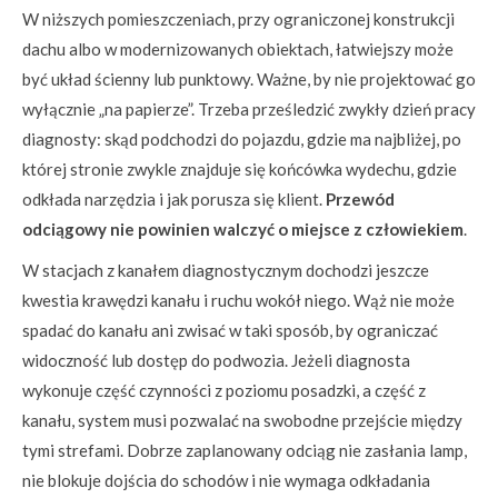
W niższych pomieszczeniach, przy ograniczonej konstrukcji
dachu albo w modernizowanych obiektach, łatwiejszy może
być układ ścienny lub punktowy. Ważne, by nie projektować go
wyłącznie „na papierze”. Trzeba prześledzić zwykły dzień pracy
diagnosty: skąd podchodzi do pojazdu, gdzie ma najbliżej, po
której stronie zwykle znajduje się końcówka wydechu, gdzie
odkłada narzędzia i jak porusza się klient.
Przewód
odciągowy nie powinien walczyć o miejsce z człowiekiem
.
W stacjach z kanałem diagnostycznym dochodzi jeszcze
kwestia krawędzi kanału i ruchu wokół niego. Wąż nie może
spadać do kanału ani zwisać w taki sposób, by ograniczać
widoczność lub dostęp do podwozia. Jeżeli diagnosta
wykonuje część czynności z poziomu posadzki, a część z
kanału, system musi pozwalać na swobodne przejście między
tymi strefami. Dobrze zaplanowany odciąg nie zasłania lamp,
nie blokuje dojścia do schodów i nie wymaga odkładania