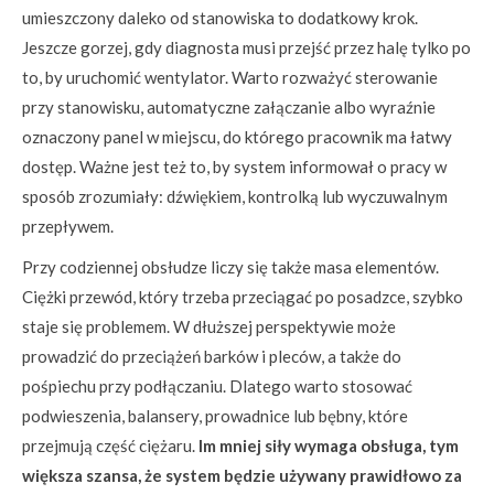
umieszczony daleko od stanowiska to dodatkowy krok.
Jeszcze gorzej, gdy diagnosta musi przejść przez halę tylko po
to, by uruchomić wentylator. Warto rozważyć sterowanie
przy stanowisku, automatyczne załączanie albo wyraźnie
oznaczony panel w miejscu, do którego pracownik ma łatwy
dostęp. Ważne jest też to, by system informował o pracy w
sposób zrozumiały: dźwiękiem, kontrolką lub wyczuwalnym
przepływem.
Przy codziennej obsłudze liczy się także masa elementów.
Ciężki przewód, który trzeba przeciągać po posadzce, szybko
staje się problemem. W dłuższej perspektywie może
prowadzić do przeciążeń barków i pleców, a także do
pośpiechu przy podłączaniu. Dlatego warto stosować
podwieszenia, balansery, prowadnice lub bębny, które
przejmują część ciężaru.
Im mniej siły wymaga obsługa, tym
większa szansa, że system będzie używany prawidłowo za