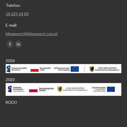
Telefon:
58 629 64 80
E-mail:
klimawent@klimawent.com.pl
Znajdź nas na:
Facebook
Linkedin
page
page
2026
opens
opens
in
in
new
new
2023
window
window
RODO