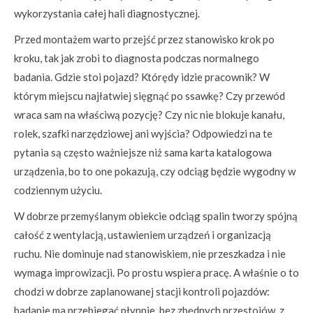
wykorzystania całej hali diagnostycznej.
Przed montażem warto przejść przez stanowisko krok po
kroku, tak jak zrobi to diagnosta podczas normalnego
badania. Gdzie stoi pojazd? Którędy idzie pracownik? W
którym miejscu najłatwiej sięgnąć po ssawkę? Czy przewód
wraca sam na właściwą pozycję? Czy nic nie blokuje kanału,
rolek, szafki narzędziowej ani wyjścia? Odpowiedzi na te
pytania są często ważniejsze niż sama karta katalogowa
urządzenia, bo to one pokazują, czy odciąg będzie wygodny w
codziennym użyciu.
W dobrze przemyślanym obiekcie odciąg spalin tworzy spójną
całość z wentylacją, ustawieniem urządzeń i organizacją
ruchu. Nie dominuje nad stanowiskiem, nie przeszkadza i nie
wymaga improwizacji. Po prostu wspiera pracę. A właśnie o to
chodzi w dobrze zaplanowanej stacji kontroli pojazdów:
badanie ma przebiegać płynnie, bez zbędnych przestojów, z