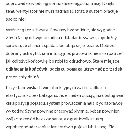
poprowadzony odciąg ma możliwie łagodną trasę. Dzięki
temu wentylator nie musi nadrabiać strat, a system pracuje
spokojniej.
Ważne są też uchwyty. Powinny być solidne, ale wygodne.
Zbyt ciasny uchwyt utrudnia odkładanie ssawki, zbyt luźny
sprawia, że element spada albo obija się o ścianę. Dobrze
dobrany uchwyt działa intuicyjnie: pracownik nie musi patrzeć,
jak odłożyć końcówkę, bo robi to odruchowo.
Stałe miejsce
odkładania końcówki odciągu pomaga utrzymać porządek
przez cały dzień
.
Przy stanowiskach wielofunkcyjnych warto zadbać o
elastyczność bez bałaganu. Jeżeli jeden odciąg ma obsługiwać
kilka pozycji pojazdu, system prowadzenia musi być naprawdę
wygodny. Szyna powinna pracować płynnie, bęben powinien
zwijać przewód bez szarpania, a ograniczniki muszą
zapobiegać uderzaniu elementów o pojazd lub ścianę. Źle