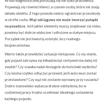
W hali diagnostycznej poruszają się nie tylko pracownicy.
Pojawiają się również klienci, a czasem osoby, które nie znają
układu obiektu. Z tego powodu należy ograniczać przeszkody
w strefie ruchu.
Wąż odciągowy nie może tworzyć pułapki
na posadzce
. Jeśli jakieś elementy muszą znajdować się nisko,
powinny być dobrze widoczne i odłożone w stałym miejscu.
Porządek nie jest kwestią estetyki, lecz realnego
bezpieczeństwa.
Warto także przewidzieć sytuacje nietypowe. Co się stanie,
gdy pojazd zatrzyma się kilkadziesiąt centymetrów dalej niż
zwykle? Czy ssawka nadal dosięgnie do końcówki wydechu?
Czy można szybko odłączyć przewód, jeśli auto musi zostać
przestawione? Czy wąż nie zostanie wyrwany przy ruszaniu?
Dobre stanowisko wybacza drobne odchylenia, bo w
codziennej pracy trudno oczekiwać idealnego ustawienia
każdego pojazdu.