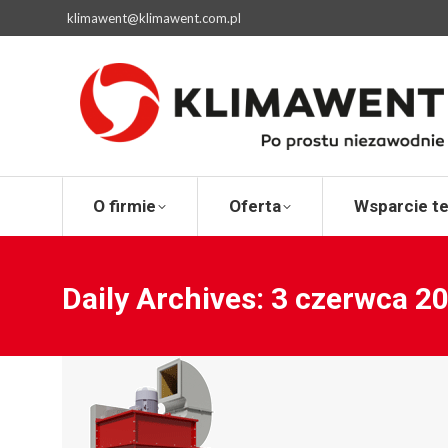
klimawent@klimawent.com.pl
O firmie
Ofert
O firmie
Oferta
Wsparcie t
Daily Archives:
3 czerwca 2