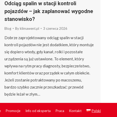
Odciąg spalin w stacji kontroli
pojazdów – jak zaplanować wygodne
stanowisko?
Blog
By
klimawent.pl
3 czerwca 2026
Dobrze zaprojektowany odciąg spalin w stacji
kontroli pojazdów nie jest dodatkiem, który montuje
się dopiero wtedy, gdy kanał, rolki i pozostałe
urządzenia są już ustawione. To element, który
wpływa na rytm pracy diagnosty, bezpieczeństwo,
komfort klientów oraz porządek w całym obiekcie.
Jeżeli zostanie potraktowany po macoszemu,
bardzo szybko zacznie przeszkadzać: przewód
będzie leżał w złym…
e
Promocje
Info od eksperta
Praca
Kontakt
Polski