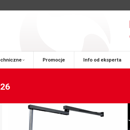
a
Wsparcie techniczne
Promocje
Info od 
echniczne
Promocje
Info od eksperta
026