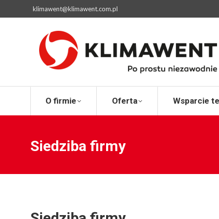
klimawent@klimawent.com.pl
O firmie
Ofert
O firmie
Oferta
Wsparcie t
Siedziba firmy
Siedziba firmy