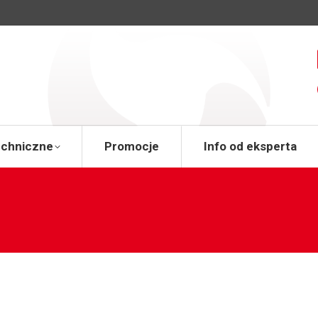
a
Wsparcie techniczne
Promocje
Info od 
echniczne
Promocje
Info od eksperta