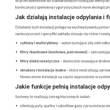
W przeciwieństwie do standardowych rozwiązań wentylacyjn
konieczności spełnienia rygorystycznych norm ekologiczn
Jak działają instalacje odpylania i fi
Działanie tych instalacji polega na wychwytywaniu pyłów 
zanieczyszczeń i specyfiki zakładu stosuje się różne rozwią
cyklony i multicyklony
– wykorzystujące siłę odśrodkow
filtry tkaninowe (workowe, patronowe)
– zatrzymując
filtry elektrostatyczne
– skutecznie usuwające drobne 
skrubery i instalacje mokre
– które neutralizują zarów
Nowoczesne instalacje są często wyposażone w systemy 
Jakie funkcje pełnią instalacje odpyla
Systemy te realizują szereg kluczowych zadań:
eliminują pyły, spaliny i szkodliwe gazy z procesów pr