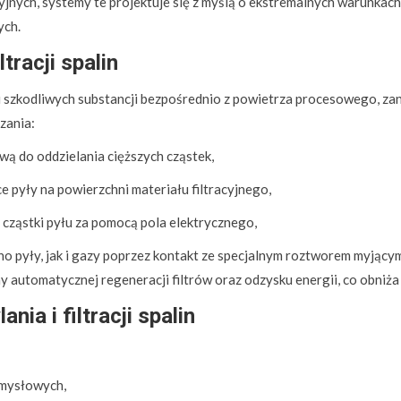
ych, systemy te projektuje się z myślą o ekstremalnych warunkach –
ych.
ltracji spalin
i szkodliwych substancji bezpośrednio z powietrza procesowego, zan
zania:
ą do oddzielania cięższych cząstek,
e pyły na powierzchni materiału filtracyjnego,
cząstki pyłu za pomocą pola elektrycznego,
no pyły, jak i gazy poprzez kontakt ze specjalnym roztworem myjący
automatycznej regeneracji filtrów oraz odzysku energii, co obniża
nia i filtracji spalin
zemysłowych,