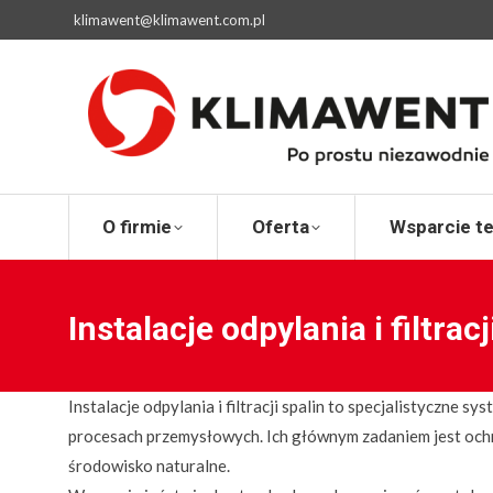
klimawent@klimawent.com.pl
O firmie
Ofert
O firmie
Oferta
Wsparcie t
Instalacje odpylania i filtracj
Instalacje odpylania i filtracji spalin to specjalistyczn
procesach przemysłowych. Ich głównym zadaniem jest och
środowisko naturalne.