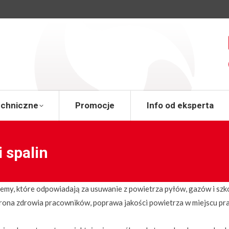
a
Wsparcie techniczne
Promocje
Info od 
echniczne
Promocje
Info od eksperta
i spalin
e systemy, które odpowiadają za usuwanie z powietrza pyłów, gazów i
rona zdrowia pracowników, poprawa jakości powietrza w miejscu p