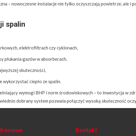
a – nowoczesne instalacje nie tylko oczyszczają powietrze, ale i p
ji spalin
orkowych, elektrofiltrach czy cyklonach,
sy płukania gazów w absorberach,
ajwyższej skuteczności,
 wykorzystać ciepło ze spalin.
ent spełniający wymogi BHP i norm środowiskowych – to inwestycja w
wiednio dobrany system pozwala połączyć wysoką skuteczność oczys
dresowe
Kontakt