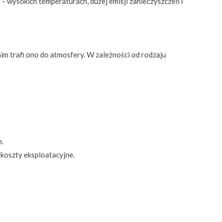
 wysokich temperaturach, dużej emisji zanieczyszczeń i
im trafi ono do atmosfery. W zależności od rodzaju
m.
 koszty eksploatacyjne.