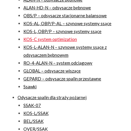
ALAN-HD-N – odsysacze bębnowe
OBS/P – odsysacze stacjonarne balansowe
KOS-AL, OBP/P-AL – szynowe systemy ssące
KOS-L, OBP/P – szynowe systemy ssące
KOS-C system optimization
KOS-L-ALAN-N – szynowe systemy ssące z
odsysaczem bębnowym
RO-4-ALAN-N – system odciągowy
GLOBAL – odsysacze wiszące
GEPARD – odsysacze spalin przestawne
Ssawki
Odysacze spalin dla straży pożarnej
SSAK-07
KOS-L/SSAK
BEL/SSAK
OVER/SSAK