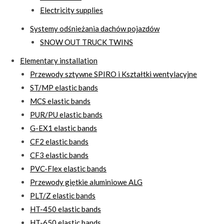
Electricity supplies
Systemy odśnieżania dachów pojazdów
SNOW OUT TRUCK TWINS
Elementary installation
Przewody sztywne SPIRO i Kształtki wentylacyjne
ST/MP elastic bands
MCS elastic bands
PUR/PU elastic bands
G-EX1 elastic bands
CF2 elastic bands
CF3 elastic bands
PVC-Flex elastic bands
Przewody giętkie aluminiowe ALG
PLT/Z elastic bands
HT-450 elastic bands
HT-650 elastic bands