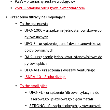
PZW – przenośny zestaw wyciągowy
ZWP – ramiona odciągowe z wentylatorem
Urządzenia filtracyjne i odpylające
To the spa guests
UFO-1000 – urządzenie jednostanowiskowe do
pyłów suchych
UFO-S – urządzenie jedno i dwu -stanowiskowe
do pyłów suchych
RAK – urządzenie jedno i dwu -stanowiskowe do
pyłów lepkich
UFO-AN – urządzenia z dyszami Venturiego
ISKRA-10 – Scuba diving
To the small piles
UFO-FL – urządzenie filtrowentylacyjne do
laserowego i plazmowego cięcia metali
STRONG – filtracja drobnych pyłów suchych