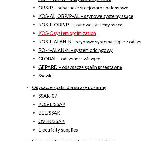
OBS/P – odsysacze stacjonarne balansowe
KOS-AL, OBP/P-AL – szynowe systemy ssące
KOS-L, OBP/P – szynowe systemy ssące
KOS-C system optimization
KOS-L-ALAN-N – szynowe systemy ssące z ods
RO-4-ALAN-N – system odciągowy
GLOBAL – odsysacze wiszące
GEPARD – odsysacze spalin przestawne
Ssawki
Odysacze spalin dla straży pożarnej
SSAK-07
KOS-L/SSAK
BEL/SSAK
OVER/SSAK
Electricity supplies