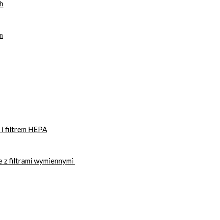
h
m
i filtrem HEPA
 z filtrami wymiennymi