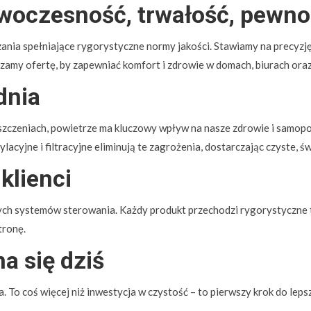
owoczesność, trwałość, pewn
ania spełniające rygorystyczne normy jakości. Stawiamy na precyzj
zamy ofertę, by zapewniać komfort i zdrowie w domach, biurach ora
dnia
zeniach, powietrze ma kluczowy wpływ na nasze zdrowie i samopoczu
acyjne i filtracyjne eliminują te zagrożenia, dostarczając czyste, ś
klienci
ch systemów sterowania. Każdy produkt przechodzi rygorystyczne tes
tronę.
a się dziś
 To coś więcej niż inwestycja w czystość – to pierwszy krok do le