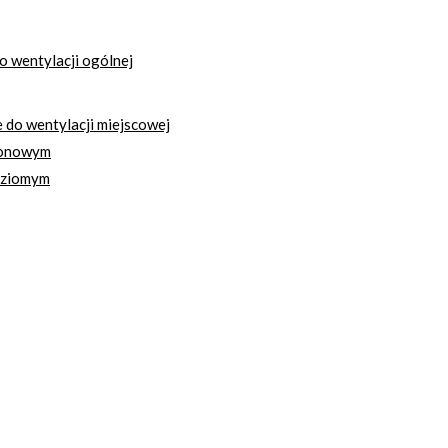
 wentylacji ogólnej
do wentylacji miejscowej
ionowym
oziomym