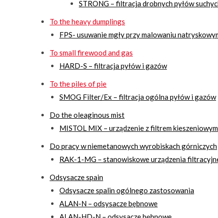
STRONG – filtracja drobnych pyłów suchyc
To the heavy dumplings
FPS- usuwanie mgły przy malowaniu natryskowy
To small firewood and gas
HARD-S – filtracja pyłów i gazów
To the piles of pie
SMOG Filter/Ex – filtracja ogólna pyłów i gazów
Do the oleaginous mist
MISTOL MIX – urządzenie z filtrem kieszeniowym 
Do pracy w niemetanowych wyrobiskach górniczych
RAK-1-MG – stanowiskowe urządzenia filtracyjne
Odsysacze spain
Odsysacze spalin ogólnego zastosowania
ALAN-N – odsysacze bębnowe
ALAN-HD-N – odsysacze bębnowe