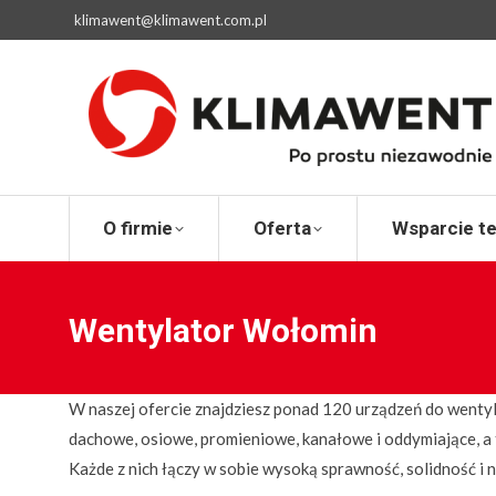
klimawent@klimawent.com.pl
O firmie
Ofert
O firmie
Oferta
Wsparcie t
Wentylator Wołomin
W naszej ofercie znajdziesz ponad 120 urządzeń do wentyl
dachowe, osiowe, promieniowe, kanałowe i oddymiające, a
Każde z nich łączy w sobie wysoką sprawność, solidność 