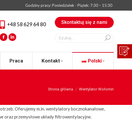
Godziny pracy: Poniedziałek - Piątek: 7:30 – 15:30
eksperta
Praca
Kontakt
Polski
Skontaktuj się z nami
+48 58 629 64 80
Szukaj:
Facebook
Linkedin
Praca
Kontakt
Polski
You are here:
Strona główna
Wentylator Wołomin
 potrzeb. Oferujemy m.in. wentylatory bocznokanałowe,
we oraz przemysłowe układy filtrowentylacyjne.