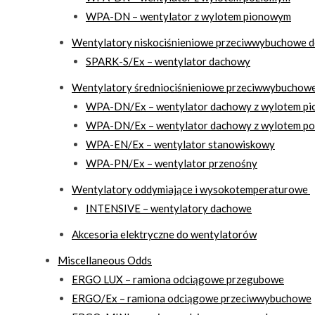
WPA-DN – wentylator z wylotem pionowym
Wentylatory niskociśnieniowe przeciwwybuchowe do
SPARK-S/Ex – wentylator dachowy
Wentylatory średniociśnieniowe przeciwwybuchowe 
WPA-DN/Ex – wentylator dachowy z wylotem p
WPA-DN/Ex – wentylator dachowy z wylotem p
WPA-EN/Ex – wentylator stanowiskowy
WPA-PN/Ex – wentylator przenośny
Wentylatory oddymiające i wysokotemperaturowe
INTENSIVE – wentylatory dachowe
Akcesoria elektryczne do wentylatorów
Miscellaneous Odds
ERGO LUX – ramiona odciągowe przegubowe
ERGO/Ex – ramiona odciągowe przeciwwybuchowe