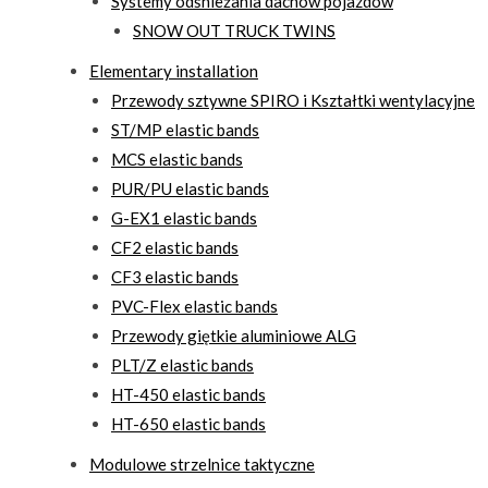
Systemy odśnieżania dachów pojazdów
SNOW OUT TRUCK TWINS
Elementary installation
Przewody sztywne SPIRO i Kształtki wentylacyjne
ST/MP elastic bands
MCS elastic bands
PUR/PU elastic bands
G-EX1 elastic bands
CF2 elastic bands
CF3 elastic bands
PVC-Flex elastic bands
Przewody giętkie aluminiowe ALG
PLT/Z elastic bands
HT-450 elastic bands
HT-650 elastic bands
Modulowe strzelnice taktyczne