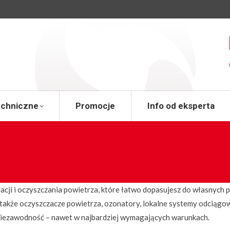
a
Wsparcie techniczne
Promocje
Info od 
echniczne
Promocje
Info od eksperta
acji i oczyszczania powietrza, które łatwo dopasujesz do własnych
 także oczyszczacze powietrza, ozonatory, lokalne systemy odciągo
i niezawodność – nawet w najbardziej wymagających warunkach.