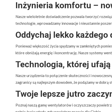
Inżynieria komfortu – n
Nasze wieloletnie doświadczenie pozwala tworzyć rozwiąz
technologie, wprowadzamy innowacje i nieustannie poszer
Oddychaj lekko każdego 
Ponieważ większość życia spędzamy w zamkniętych pomieszc
które obniżają energię i koncentrację. Nasze systemy wentyl
Technologia, której ufają 
Nasze urządzenia to połączenie skuteczności i nowoczesny
zagranicy są najlepszym dowodem, że podążamy w dobrą s
Twoje lepsze jutro zaczyn
Poznaj naszą gamę wentylatorów i oczyszczaczy powietrza.
pełnią życia wtedy, gdy powietrze pracuje dla Ciebie.