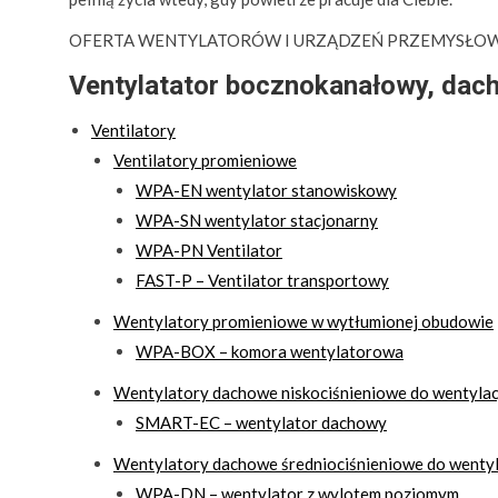
OFERTA WENTYLATORÓW I URZĄDZEŃ PRZEMYSŁO
Ventylatator bocznokanałowy, dach
Ventilatory
Ventilatory promieniowe
WPA-EN wentylator stanowiskowy
WPA-SN wentylator stacjonarny
WPA-PN Ventilator
FAST-P – Ventilator transportowy
Wentylatory promieniowe w wytłumionej obudowie
WPA-BOX – komora wentylatorowa
Wentylatory dachowe niskociśnieniowe do wentylacj
SMART-EC – wentylator dachowy
Wentylatory dachowe średniociśnieniowe do wentyl
WPA-DN – wentylator z wylotem poziomym