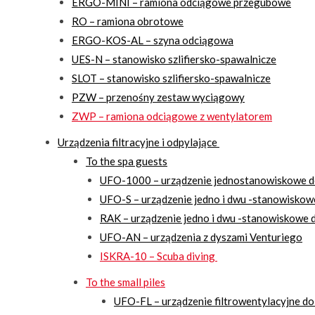
ERGO-MINI – ramiona odciągowe przegubowe
RO – ramiona obrotowe
ERGO-KOS-AL – szyna odciągowa
UES-N – stanowisko szlifiersko-spawalnicze
SLOT – stanowisko szlifiersko-spawalnicze
PZW – przenośny zestaw wyciągowy
ZWP – ramiona odciągowe z wentylatorem
Urządzenia filtracyjne i odpylające
To the spa guests
UFO-1000 – urządzenie jednostanowiskowe d
UFO-S – urządzenie jedno i dwu -stanowiskow
RAK – urządzenie jedno i dwu -stanowiskowe d
UFO-AN – urządzenia z dyszami Venturiego
ISKRA-10 – Scuba diving
To the small piles
UFO-FL – urządzenie filtrowentylacyjne do