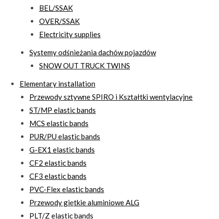
BEL/SSAK
OVER/SSAK
Electricity supplies
Systemy odśnieżania dachów pojazdów
SNOW OUT TRUCK TWINS
Elementary installation
Przewody sztywne SPIRO i Kształtki wentylacyjne
ST/MP elastic bands
MCS elastic bands
PUR/PU elastic bands
G-EX1 elastic bands
CF2 elastic bands
CF3 elastic bands
PVC-Flex elastic bands
Przewody giętkie aluminiowe ALG
PLT/Z elastic bands