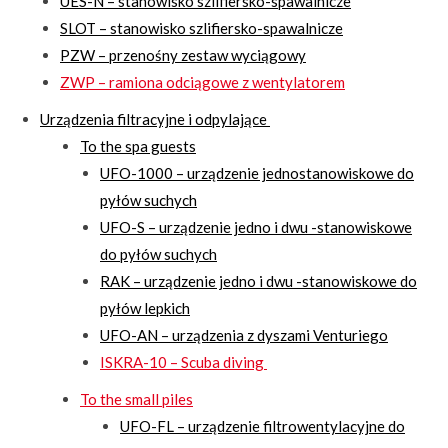
UES-N – stanowisko szlifiersko-spawalnicze
SLOT – stanowisko szlifiersko-spawalnicze
PZW – przenośny zestaw wyciągowy
ZWP – ramiona odciągowe z wentylatorem
Urządzenia filtracyjne i odpylające
To the spa guests
UFO-1000 – urządzenie jednostanowiskowe do
pyłów suchych
UFO-S – urządzenie jedno i dwu -stanowiskowe
do pyłów suchych
RAK – urządzenie jedno i dwu -stanowiskowe do
pyłów lepkich
UFO-AN – urządzenia z dyszami Venturiego
ISKRA-10 – Scuba diving
To the small piles
UFO-FL – urządzenie filtrowentylacyjne do