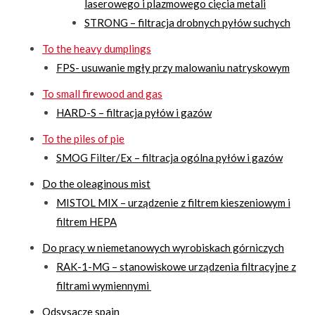
laserowego i plazmowego cięcia metali
STRONG – filtracja drobnych pyłów suchych
To the heavy dumplings
FPS- usuwanie mgły przy malowaniu natryskowym
To small firewood and gas
HARD-S – filtracja pyłów i gazów
To the piles of pie
SMOG Filter/Ex – filtracja ogólna pyłów i gazów
Do the oleaginous mist
MISTOL MIX – urządzenie z filtrem kieszeniowym i
filtrem HEPA
Do pracy w niemetanowych wyrobiskach górniczych
RAK-1-MG – stanowiskowe urządzenia filtracyjne z
filtrami wymiennymi
Odsysacze spain