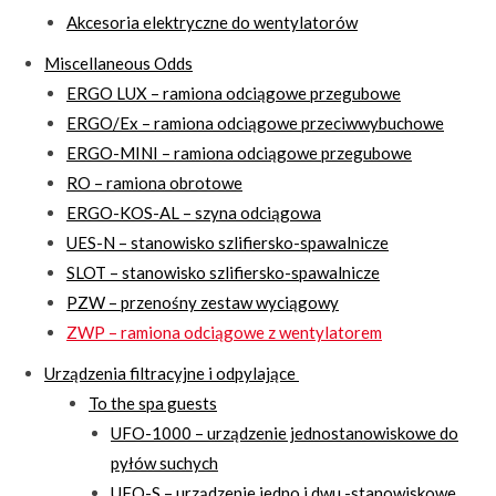
Akcesoria elektryczne do wentylatorów
Miscellaneous Odds
ERGO LUX – ramiona odciągowe przegubowe
ERGO/Ex – ramiona odciągowe przeciwwybuchowe
ERGO-MINI – ramiona odciągowe przegubowe
RO – ramiona obrotowe
ERGO-KOS-AL – szyna odciągowa
UES-N – stanowisko szlifiersko-spawalnicze
SLOT – stanowisko szlifiersko-spawalnicze
PZW – przenośny zestaw wyciągowy
ZWP – ramiona odciągowe z wentylatorem
Urządzenia filtracyjne i odpylające
To the spa guests
UFO-1000 – urządzenie jednostanowiskowe do
pyłów suchych
UFO-S – urządzenie jedno i dwu -stanowiskowe