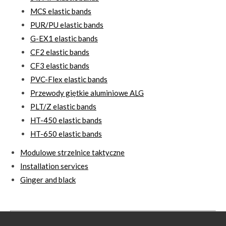
MCS elastic bands
PUR/PU elastic bands
G-EX1 elastic bands
CF2 elastic bands
CF3 elastic bands
PVC-Flex elastic bands
Przewody giętkie aluminiowe ALG
PLT/Z elastic bands
HT-450 elastic bands
HT-650 elastic bands
Modulowe strzelnice taktyczne
Installation services
Ginger and black