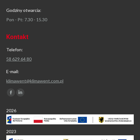
Godziny otwarcia:
Pon - Pt: 7.30 - 15.30
Kontakt
Telefon:
58 629 64 80
E-mail:
klimawent@klimawent.com.pl
Znajdź nas na:
Facebook
Linkedin
page
page
2026
opens
opens
in
in
new
new
2023
window
window