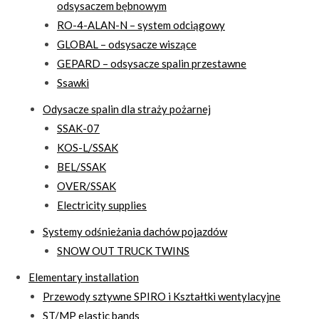
odsysaczem bębnowym
RO-4-ALAN-N – system odciągowy
GLOBAL – odsysacze wiszące
GEPARD – odsysacze spalin przestawne
Ssawki
Odysacze spalin dla straży pożarnej
SSAK-07
KOS-L/SSAK
BEL/SSAK
OVER/SSAK
Electricity supplies
Systemy odśnieżania dachów pojazdów
SNOW OUT TRUCK TWINS
Elementary installation
Przewody sztywne SPIRO i Kształtki wentylacyjne
ST/MP elastic bands