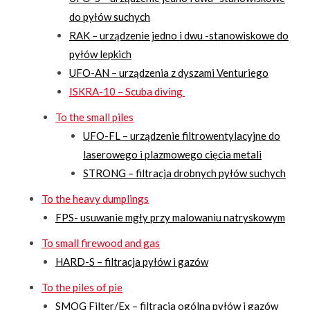
do pyłów suchych
RAK – urządzenie jedno i dwu -stanowiskowe do
pyłów lepkich
UFO-AN – urządzenia z dyszami Venturiego
ISKRA-10 – Scuba diving
To the small piles
UFO-FL – urządzenie filtrowentylacyjne do
laserowego i plazmowego cięcia metali
STRONG – filtracja drobnych pyłów suchych
To the heavy dumplings
FPS- usuwanie mgły przy malowaniu natryskowym
To small firewood and gas
HARD-S – filtracja pyłów i gazów
To the piles of pie
SMOG Filter/Ex – filtracja ogólna pyłów i gazów