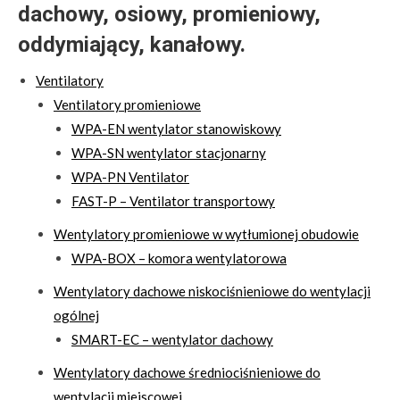
dachowy, osiowy, promieniowy,
oddymiający, kanałowy.
Ventilatory
Ventilatory promieniowe
WPA-EN wentylator stanowiskowy
WPA-SN wentylator stacjonarny
WPA-PN Ventilator
FAST-P – Ventilator transportowy
Wentylatory promieniowe w wytłumionej obudowie
WPA-BOX – komora wentylatorowa
Wentylatory dachowe niskociśnieniowe do wentylacji
ogólnej
SMART-EC – wentylator dachowy
Wentylatory dachowe średniociśnieniowe do
wentylacji miejscowej