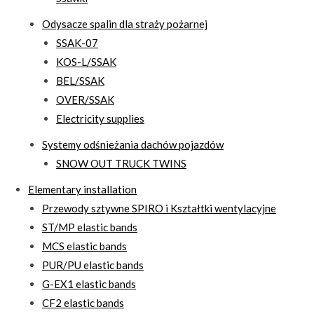
Odysacze spalin dla straży pożarnej
SSAK-07
KOS-L/SSAK
BEL/SSAK
OVER/SSAK
Electricity supplies
Systemy odśnieżania dachów pojazdów
SNOW OUT TRUCK TWINS
Elementary installation
Przewody sztywne SPIRO i Kształtki wentylacyjne
ST/MP elastic bands
MCS elastic bands
PUR/PU elastic bands
G-EX1 elastic bands
CF2 elastic bands