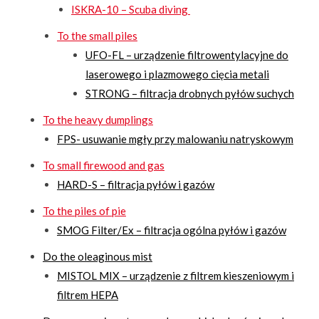
ISKRA-10 – Scuba diving
To the small piles
UFO-FL – urządzenie filtrowentylacyjne do
laserowego i plazmowego cięcia metali
STRONG – filtracja drobnych pyłów suchych
To the heavy dumplings
FPS- usuwanie mgły przy malowaniu natryskowym
To small firewood and gas
HARD-S – filtracja pyłów i gazów
To the piles of pie
SMOG Filter/Ex – filtracja ogólna pyłów i gazów
Do the oleaginous mist
MISTOL MIX – urządzenie z filtrem kieszeniowym i
filtrem HEPA