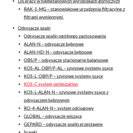
Do pracy w niemetanowych wyrobiskach górniczych
RAK-1-MG – stanowiskowe urządzenia filtracyjne z
filtrami wymiennymi
Odsysacze spain
Odsysacze spalin ogólnego zastosowania
ALAN-N – odsysacze bębnowe
ALAN-HD-N – odsysacze bębnowe
OBS/P – odsysacze stacjonarne balansowe
KOS-AL, OBP/P-AL – szynowe systemy ssące
KOS-L, OBP/P – szynowe systemy ssące
KOS-C system optimization
KOS-L-ALAN-N – szynowe systemy ssące z
odsysaczem bębnowym
RO-4-ALAN-N – system odciągowy
GLOBAL – odsysacze wiszące
GEPARD – odsysacze spalin przestawne
Ssawki