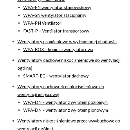
WPA-EN wentylator stanowiskowy
WPA-SN wentylator stacjonarny
WPA-PN Ventilator
FAST-P – Ventilator transportowy
Wentylatory promieniowe w wytłumionej obudowie
WPA-BOX – komora wentylatorowa
Wentylatory dachowe niskociśnieniowe do wentylacji
ogólnej
SMART-EC – wentylator dachowy
Wentylatory dachowe średniociśnieniowe do
wentylacji miejscowej
WPA-DN – wentylator z wylotem poziomym
WPA-DN – wentylator z wylotem pionowym
Wentylatory niskociśnieniowe przeciwwybuchowe do
wentylacji ogólnej