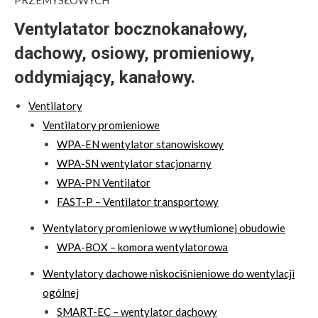
Ventylatator bocznokanałowy,
dachowy, osiowy, promieniowy,
oddymiający, kanałowy.
Ventilatory
Ventilatory promieniowe
WPA-EN wentylator stanowiskowy
WPA-SN wentylator stacjonarny
WPA-PN Ventilator
FAST-P – Ventilator transportowy
Wentylatory promieniowe w wytłumionej obudowie
WPA-BOX – komora wentylatorowa
Wentylatory dachowe niskociśnieniowe do wentylacji
ogólnej
SMART-EC – wentylator dachowy