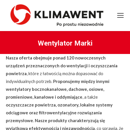
Wentylator Marki
You are here:
Nasza oferta obejmuje ponad 120 nowoczesnych
urządzeń przeznaczonych do wentylacji i oczyszczania
powietrza
, które z łatwością można dopasować do
indywidualnych potrzeb.
Proponujemy między innymi
wentylatory bocznokanałowe, dachowe, osiowe,
promieniowe, kanałowe i oddymiające
, a także
oczyszczacze powietrza, ozonatory, lokalne systemy
odciągowe oraz filtrowentylacyjne rozwiązania
przemysłowe
.
Nasze produkty charakteryzują się
wyjątkową efektywnością i niezawodnością
, co sprawia, że