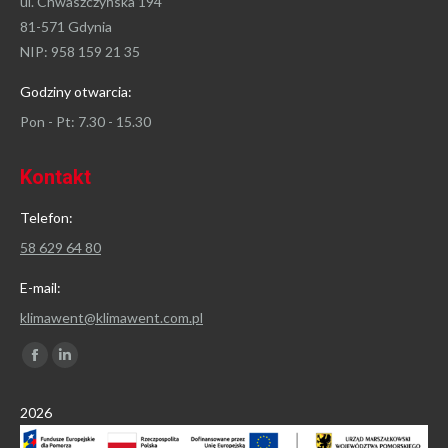
ul. Chwaszczyńska 194
81-571 Gdynia
NIP: 958 159 21 35
Godziny otwarcia:
Pon - Pt: 7.30 - 15.30
Kontakt
Telefon:
58 629 64 80
E-mail:
klimawent@klimawent.com.pl
Znajdź nas na:
Facebook
Linkedin
page
page
2026
opens
opens
in
in