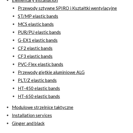
Przewody sztywne SPIRO i Kształtki wentylacyjne
ST/MP elastic bands
MCS elastic bands
PUR/PU elastic bands
G-EX1 elastic bands
CF2 elastic bands
CF3 elastic bands
PVC-Flex elastic bands
Przewody giętkie aluminiowe ALG
PLT/Z elastic bands
HT-450 elastic bands
HT-650 elastic bands
Modulowe strzelnice taktyczne
Installation services
Ginger and black