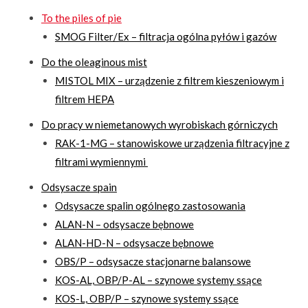
To the piles of pie
SMOG Filter/Ex – filtracja ogólna pyłów i gazów
Do the oleaginous mist
MISTOL MIX – urządzenie z filtrem kieszeniowym i
filtrem HEPA
Do pracy w niemetanowych wyrobiskach górniczych
RAK-1-MG – stanowiskowe urządzenia filtracyjne z
filtrami wymiennymi
Odsysacze spain
Odsysacze spalin ogólnego zastosowania
ALAN-N – odsysacze bębnowe
ALAN-HD-N – odsysacze bębnowe
OBS/P – odsysacze stacjonarne balansowe
KOS-AL, OBP/P-AL – szynowe systemy ssące
KOS-L, OBP/P – szynowe systemy ssące