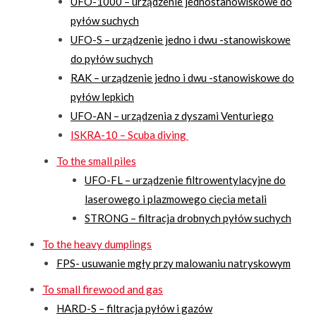
UFO-1000 – urządzenie jednostanowiskowe do
pyłów suchych
UFO-S – urządzenie jedno i dwu -stanowiskowe
do pyłów suchych
RAK – urządzenie jedno i dwu -stanowiskowe do
pyłów lepkich
UFO-AN – urządzenia z dyszami Venturiego
ISKRA-10 – Scuba diving
To the small piles
UFO-FL – urządzenie filtrowentylacyjne do
laserowego i plazmowego cięcia metali
STRONG – filtracja drobnych pyłów suchych
To the heavy dumplings
FPS- usuwanie mgły przy malowaniu natryskowym
To small firewood and gas
HARD-S – filtracja pyłów i gazów