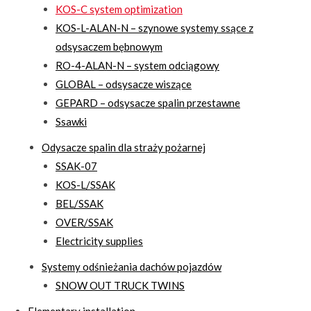
KOS-C system optimization
KOS-L-ALAN-N – szynowe systemy ssące z
odsysaczem bębnowym
RO-4-ALAN-N – system odciągowy
GLOBAL – odsysacze wiszące
GEPARD – odsysacze spalin przestawne
Ssawki
Odysacze spalin dla straży pożarnej
SSAK-07
KOS-L/SSAK
BEL/SSAK
OVER/SSAK
Electricity supplies
Systemy odśnieżania dachów pojazdów
SNOW OUT TRUCK TWINS
Elementary installation