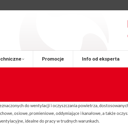
a
Wsparcie techniczne
Promocje
Info od 
echniczne
Promocje
Info od eksperta
znaczonych do wentylacji i oczyszczania powietrza, dostosowanych
howe, osiowe, promieniowe, oddymiające i kanałowe, a także oczys
ntylacyjne, idealne do pracy w trudnych warunkach.