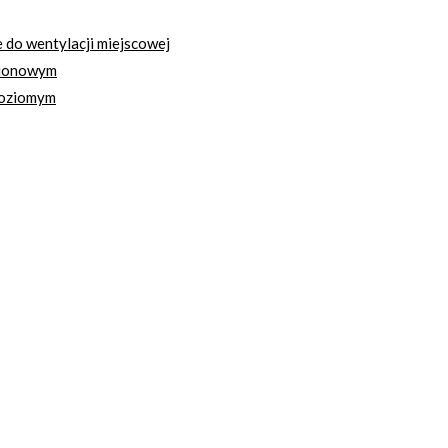
do wentylacji miejscowej
pionowym
poziomym