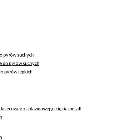
o pyłów suchych
e do pyłów suchych
o pyłów lepkich
 laserowego i plazmowego cięcia metali
h
m