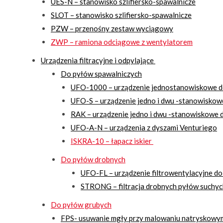
UES-N – stanowisko szlifiersko-spawalnicze
SLOT – stanowisko szlifiersko-spawalnicze
PZW – przenośny zestaw wyciągowy
ZWP – ramiona odciągowe z wentylatorem
Urządzenia filtracyjne i odpylające
Do pyłów spawalniczych
UFO-1000 – urządzenie jednostanowiskowe d
UFO-S – urządzenie jedno i dwu -stanowiskow
RAK – urządzenie jedno i dwu -stanowiskowe d
UFO-A-N – urządzenia z dyszami Venturiego
ISKRA-10 – łapacz iskier
Do pyłów drobnych
UFO-FL – urządzenie filtrowentylacyjne do
STRONG – filtracja drobnych pyłów suchyc
Do pyłów grubych
FPS- usuwanie mgły przy malowaniu natryskowy