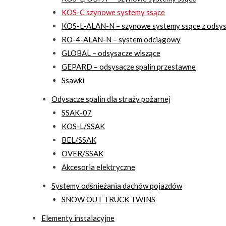
KOS-C szynowe systemy ssące
KOS-L-ALAN-N – szynowe systemy ssące z ods
RO-4-ALAN-N – system odciągowy
GLOBAL – odsysacze wiszące
GEPARD – odsysacze spalin przestawne
Ssawki
Odysacze spalin dla straży pożarnej
SSAK-07
KOS-L/SSAK
BEL/SSAK
OVER/SSAK
Akcesoria elektryczne
Systemy odśnieżania dachów pojazdów
SNOW OUT TRUCK TWINS
Elementy instalacyjne