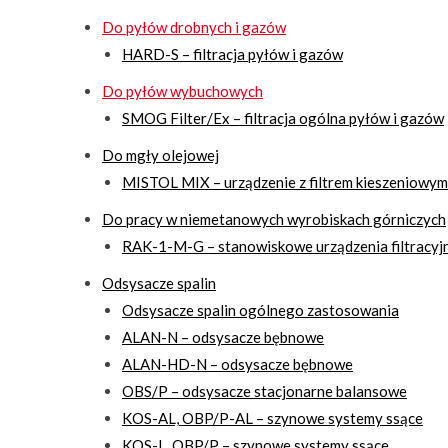
Do pyłów drobnych i gazów
HARD-S – filtracja pyłów i gazów
Do pyłów wybuchowych
SMOG Filter/Ex – filtracja ogólna pyłów i gazów
Do mgły olejowej
MISTOL MIX – urządzenie z filtrem kieszeniowym 
Do pracy w niemetanowych wyrobiskach górniczych
RAK-1-M-G – stanowiskowe urządzenia filtracyjn
Odsysacze spalin
Odsysacze spalin ogólnego zastosowania
ALAN-N – odsysacze bębnowe
ALAN-HD-N – odsysacze bębnowe
OBS/P – odsysacze stacjonarne balansowe
KOS-AL, OBP/P-AL – szynowe systemy ssące
KOS-L, OBP/P – szynowe systemy ssące