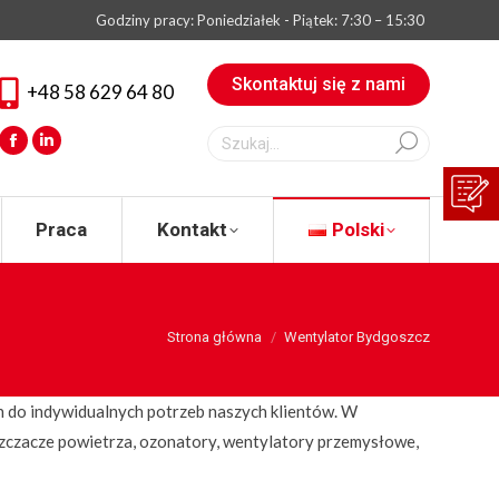
Godziny pracy: Poniedziałek - Piątek: 7:30 – 15:30
eksperta
Praca
Kontakt
Polski
Skontaktuj się z nami
+48 58 629 64 80
Szukaj:
Facebook
Linkedin
Praca
Kontakt
Polski
You are here:
Strona główna
Wentylator Bydgoszcz
 do indywidualnych potrzeb naszych klientów. W
zczacze powietrza, ozonatory, wentylatory przemysłowe,