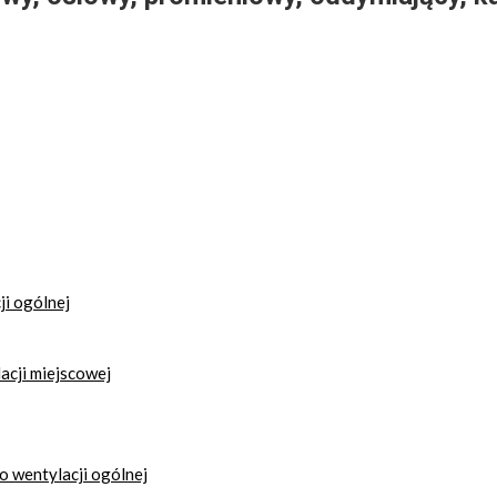
i ogólnej
acji miejscowej
 wentylacji ogólnej