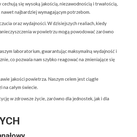
echują się wysoką jakością, niezawodnością i trwałością,
ać nawet najbardziej wymagającym potrzebom.
ucia oraz wydajności. W dzisiejszych realiach, kiedy
e. Zanieczyszczenia w powietrzu mogą powodować zarówno
naszym laboratorium, gwarantując maksymalną wydajność i
ie, co pozwala nam szybko reagować na zmieniające się
awie jakości powietrza. Naszym celem jest ciągłe
i na całym świecie.
ję w zdrowsze życie, zarówno dla jednostek, jak i dla
WYCH
anałowy.