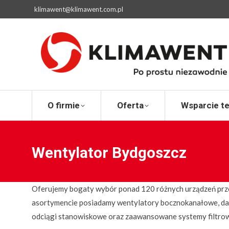
klimawent@klimawent.com.pl
O firmie
Ofert
O firmie
Oferta
Wsparcie t
Wentylator Bydgoszcz
Oferujemy bogaty wybór ponad 120 różnych urządzeń prze
asortymencie posiadamy wentylatory bocznokanałowe, dac
odciągi stanowiskowe oraz zaawansowane systemy filtrowe