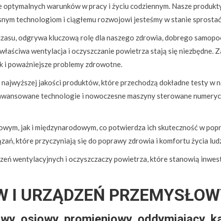
optymalnych warunków w pracy i życiu codziennym. Nasze produkty c
esnym technologiom i ciągłemu rozwojowi jesteśmy w stanie sprost
zasu, odgrywa kluczową rolę dla naszego zdrowia, dobrego samopocz
właściwa wentylacja i oczyszczanie powietrza stają się niezbędn
jak i poważniejsze problemy zdrowotne.
 najwyższej jakości produktów, które przechodzą dokładne testy w 
awansowane technologie i nowoczesne maszyny sterowane numeryczn
owym, jak i międzynarodowym, co potwierdza ich skuteczność w popr
ń, które przyczyniają się do poprawy zdrowia i komfortu życia ludz
ń wentylacyjnych i oczyszczaczy powietrza, które stanowią inwestyc
W I URZĄDZEŃ PRZEMYSŁO
y, osiowy, promieniowy, oddymiający, k