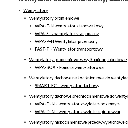
Wentylatory
Wentylatory promieniowe
WPA-E-N wentylator stanowiskowy
WPA-S-N wentylator stacjonarny
WPA-P-N Wentylator przenośny
FAST-P – Wentylator transportowy
Wentylatory promieniowe w wytłumionej obudowie
WPA-BOX – komora wentylatorowa
Wentylatory dachowe niskociśnieniowe do wentylacj
SMART-EC – wentylator dachowy
Wentylatory dachowe średniociśnieniowe do wentyl
WPA-D-N – wentylator z wylotem poziomym
WPA-D-N – wentylator z wylotem pionowym
Wentylatory niskociśnieniowe przeciwwybuchowe do