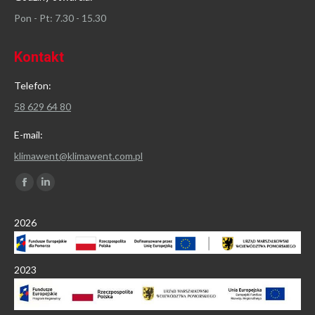
Pon - Pt: 7.30 - 15.30
Kontakt
Telefon:
58 629 64 80
E-mail:
klimawent@klimawent.com.pl
Znajdź nas na:
Facebook
Linkedin
page
page
2026
opens
opens
in
in
new
new
2023
window
window