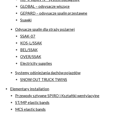
GLOBAL – odsysacze wiszące
GEPARD – odsysacze spalin przestawne
Ssawki
Odysacze spalin dla straży pożarnej
SSAK-07
KOS-L/SSAK
BEL/SSAK
OVER/SSAK
Electricity supplies
Systemy odśnieżania dachów pojazdów
SNOW OUT TRUCK TWINS
Elementary installation
Przewody sztywne SPIRO i Kształtki wentylacyjne
ST/MP elastic bands
MCS elastic bands