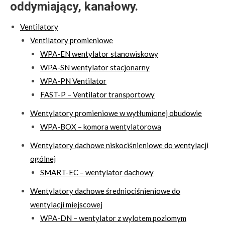
oddymiający, kanałowy.
Ventilatory
Ventilatory promieniowe
WPA-EN wentylator stanowiskowy
WPA-SN wentylator stacjonarny
WPA-PN Ventilator
FAST-P – Ventilator transportowy
Wentylatory promieniowe w wytłumionej obudowie
WPA-BOX – komora wentylatorowa
Wentylatory dachowe niskociśnieniowe do wentylacji
ogólnej
SMART-EC – wentylator dachowy
Wentylatory dachowe średniociśnieniowe do
wentylacji miejscowej
WPA-DN – wentylator z wylotem poziomym