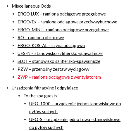
Miscellaneous Odds
ERGO LUX – ramiona odciągowe przegubowe
ERGO/Ex – ramiona odciągowe przeciwwybuchowe
ERGO-MINI – ramiona odciągowe przegubowe
RO – ramiona obrotowe
ERGO-KOS-AL – szyna odciągowa
UES-N – stanowisko szlifiersko-spawalnicze
SLOT – stanowisko szlifiersko-spawalnicze
PZW – przenośny zestaw wyciągowy
ZWP – ramiona odciągowe z wentylatorem
Urządzenia filtracyjne i odpylające
To the spa guests
UFO-1000 – urządzenie jednostanowiskowe do
pyłów suchych
UFO-S – urządzenie jedno i dwu -stanowiskowe
do pyłów suchych