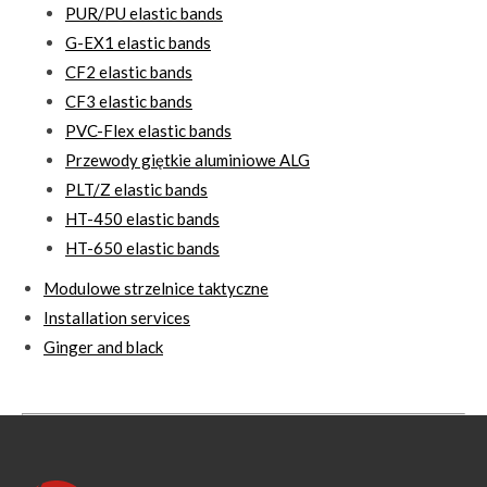
PUR/PU elastic bands
G-EX1 elastic bands
CF2 elastic bands
CF3 elastic bands
PVC-Flex elastic bands
Przewody giętkie aluminiowe ALG
PLT/Z elastic bands
HT-450 elastic bands
HT-650 elastic bands
Modulowe strzelnice taktyczne
Installation services
Ginger and black