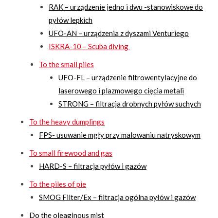
RAK – urządzenie jedno i dwu -stanowiskowe do
pyłów lepkich
UFO-AN – urządzenia z dyszami Venturiego
ISKRA-10 – Scuba diving
To the small piles
UFO-FL – urządzenie filtrowentylacyjne do
laserowego i plazmowego cięcia metali
STRONG – filtracja drobnych pyłów suchych
To the heavy dumplings
FPS- usuwanie mgły przy malowaniu natryskowym
To small firewood and gas
HARD-S – filtracja pyłów i gazów
To the piles of pie
SMOG Filter/Ex – filtracja ogólna pyłów i gazów
Do the oleaginous mist