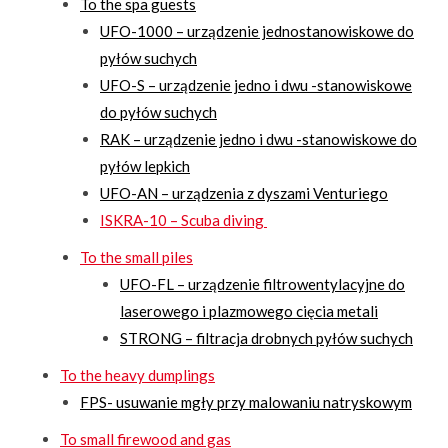
To the spa guests
UFO-1000 – urządzenie jednostanowiskowe do
pyłów suchych
UFO-S – urządzenie jedno i dwu -stanowiskowe
do pyłów suchych
RAK – urządzenie jedno i dwu -stanowiskowe do
pyłów lepkich
UFO-AN – urządzenia z dyszami Venturiego
ISKRA-10 – Scuba diving
To the small piles
UFO-FL – urządzenie filtrowentylacyjne do
laserowego i plazmowego cięcia metali
STRONG – filtracja drobnych pyłów suchych
To the heavy dumplings
FPS- usuwanie mgły przy malowaniu natryskowym
To small firewood and gas