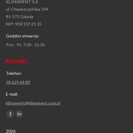
KLIMAWENT S.A
ul. Chwaszczyńska 194
81-571 Gdynia
NIP: 958 159 21 35
Godziny otwarcia:
Pon - Pt: 7.30 - 15.30
Kontakt
Telefon:
58 629 64 80
E-mail:
klimawent@klimawent.com.pl
Znajdź nas na:
Facebook
Linkedin
page
page
2026
opens
opens