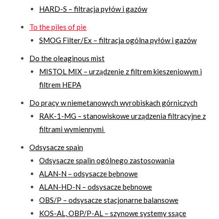
HARD-S – filtracja pyłów i gazów
To the piles of pie
SMOG Filter/Ex – filtracja ogólna pyłów i gazów
Do the oleaginous mist
MISTOL MIX – urządzenie z filtrem kieszeniowym i
filtrem HEPA
Do pracy w niemetanowych wyrobiskach górniczych
RAK-1-MG – stanowiskowe urządzenia filtracyjne z
filtrami wymiennymi
Odsysacze spain
Odsysacze spalin ogólnego zastosowania
ALAN-N – odsysacze bębnowe
ALAN-HD-N – odsysacze bębnowe
OBS/P – odsysacze stacjonarne balansowe
KOS-AL, OBP/P-AL – szynowe systemy ssące