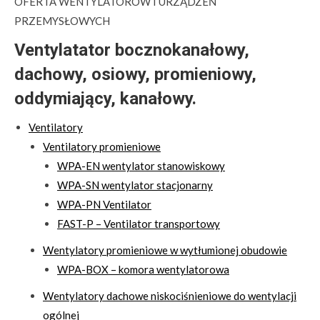
OFERTA WENTYLATORÓW I URZĄDZEŃ
PRZEMYSŁOWYCH
Ventylatator bocznokanałowy,
dachowy, osiowy, promieniowy,
oddymiający, kanałowy.
Ventilatory
Ventilatory promieniowe
WPA-EN wentylator stanowiskowy
WPA-SN wentylator stacjonarny
WPA-PN Ventilator
FAST-P – Ventilator transportowy
Wentylatory promieniowe w wytłumionej obudowie
WPA-BOX – komora wentylatorowa
Wentylatory dachowe niskociśnieniowe do wentylacji
ogólnej