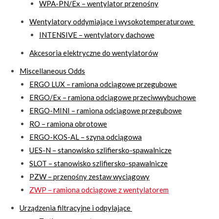
WPA-PN/Ex – wentylator przenośny
Wentylatory oddymiające i wysokotemperaturowe
INTENSIVE – wentylatory dachowe
Akcesoria elektryczne do wentylatorów
Miscellaneous Odds
ERGO LUX – ramiona odciągowe przegubowe
ERGO/Ex – ramiona odciągowe przeciwwybuchowe
ERGO-MINI – ramiona odciągowe przegubowe
RO – ramiona obrotowe
ERGO-KOS-AL – szyna odciągowa
UES-N – stanowisko szlifiersko-spawalnicze
SLOT – stanowisko szlifiersko-spawalnicze
PZW – przenośny zestaw wyciągowy
ZWP – ramiona odciągowe z wentylatorem
Urządzenia filtracyjne i odpylające