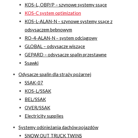
KOS-L, OBP/P – szynowe systemy ssące
KOS-C system optimization
KOS-L-ALAN-N – szynowe systemy ssące z
odsysaczem bębnowym
RO-4-ALAN-N – system odciągowy
GLOBAL – odsysacze wiszące
GEPARD – odsysacze spalin przestawne
Ssawki
Odysacze spalin dla straży pożarnej
SSAK-07
KOS-L/SSAK
BEL/SSAK
OVER/SSAK
Electricity supplies
Systemy odśnieżania dachów pojazdów
SNOW OUT TRUCK TWINS