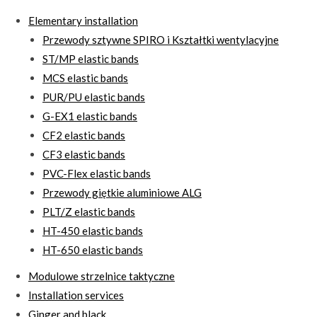
Elementary installation
Przewody sztywne SPIRO i Kształtki wentylacyjne
ST/MP elastic bands
MCS elastic bands
PUR/PU elastic bands
G-EX1 elastic bands
CF2 elastic bands
CF3 elastic bands
PVC-Flex elastic bands
Przewody giętkie aluminiowe ALG
PLT/Z elastic bands
HT-450 elastic bands
HT-650 elastic bands
Modulowe strzelnice taktyczne
Installation services
Ginger and black