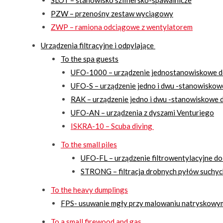
SLOT – stanowisko szlifiersko-spawalnicze
PZW – przenośny zestaw wyciągowy
ZWP – ramiona odciągowe z wentylatorem
Urządzenia filtracyjne i odpylające
To the spa guests
UFO-1000 – urządzenie jednostanowiskowe d
UFO-S – urządzenie jedno i dwu -stanowiskow
RAK – urządzenie jedno i dwu -stanowiskowe d
UFO-AN – urządzenia z dyszami Venturiego
ISKRA-10 – Scuba diving
To the small piles
UFO-FL – urządzenie filtrowentylacyjne do
STRONG – filtracja drobnych pyłów suchyc
To the heavy dumplings
FPS- usuwanie mgły przy malowaniu natryskowy
To a small firewood and gas