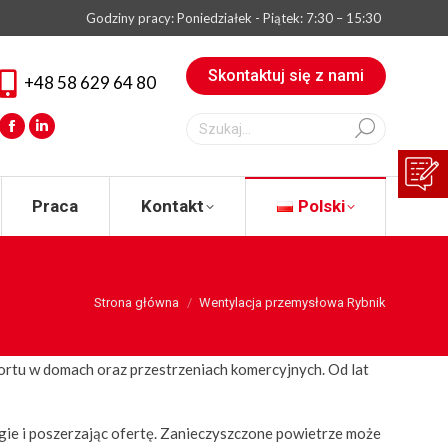
Godziny pracy: Poniedziałek - Piątek: 7:30 – 15:30
eksperta
Praca
Kontakt
Polski
Skontaktuj się z nami
+48 58 629 64 80
Szukaj:
Facebook
Linkedin
Praca
Kontakt
Polski
You are here:
Strona główna
Wentylacja przemysłowa Rybnik
ortu w domach oraz przestrzeniach komercyjnych. Od lat
ie i poszerzając ofertę. Zanieczyszczone powietrze może