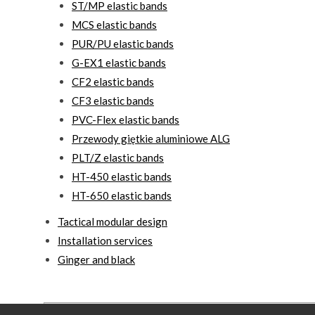
ST/MP elastic bands
MCS elastic bands
PUR/PU elastic bands
G-EX1 elastic bands
CF2 elastic bands
CF3 elastic bands
PVC-Flex elastic bands
Przewody giętkie aluminiowe ALG
PLT/Z elastic bands
HT-450 elastic bands
HT-650 elastic bands
Tactical modular design
Installation services
Ginger and black