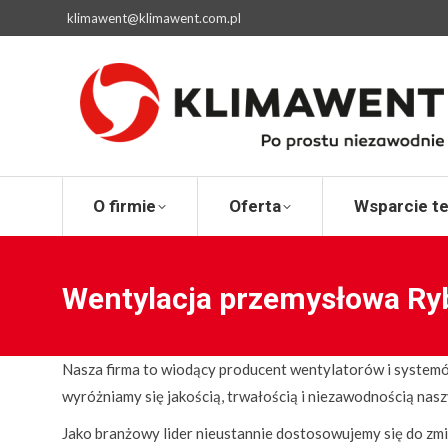
klimawent@klimawent.com.pl
O firmie
Ofert
O firmie
Oferta
Wsparcie t
Wentylacja przemysłowa Ry
Nasza firma to wiodący producent wentylatorów i systemó
wyróżniamy się jakością, trwałością i niezawodnością nasz
Jako branżowy lider nieustannie dostosowujemy się do zm