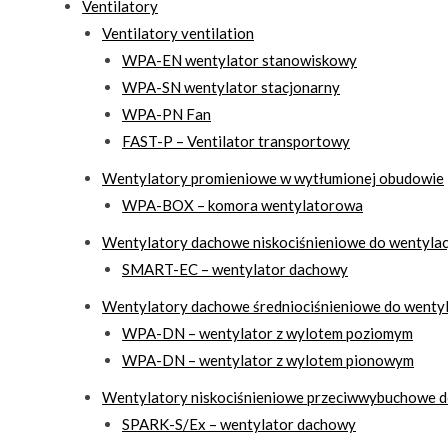
Ventilatory
Ventilatory ventilation
WPA-EN wentylator stanowiskowy
WPA-SN wentylator stacjonarny
WPA-PN Fan
FAST-P – Ventilator transportowy
Wentylatory promieniowe w wytłumionej obudowie
WPA-BOX – komora wentylatorowa
Wentylatory dachowe niskociśnieniowe do wentylacj
SMART-EC – wentylator dachowy
Wentylatory dachowe średniociśnieniowe do wentyl
WPA-DN – wentylator z wylotem poziomym
WPA-DN – wentylator z wylotem pionowym
Wentylatory niskociśnieniowe przeciwwybuchowe do
SPARK-S/Ex – wentylator dachowy