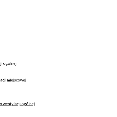
i ogólnej
acji miejscowej
 wentylacji ogólnej