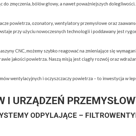
 do zmęczenia, bólów głowy, a nawet poważniejszych dolegliwości.
czacze powietrza, ozonatory, wentylatory przemysłowe oraz zaawan
staje przy użyciu nowoczesnych technologii i poddawany jest ryg
 maszyny CNC, możemy szybko reagować na zmieniające się wymagani
poprawie jakości powietrza. Naszą misją jest ciągły rozwój oraz wdr
ów wentylacyjnych i oczyszczaczy powietrza – to inwestycja w lepsz
W I URZĄDZEŃ PRZEMYSŁO
SYSTEMY ODPYLAJĄCE – FILTROWENT