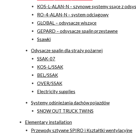
KOS-L-ALAN-N – szynowe systemy ssące z ods
RO-4-ALAN-N – system odciągowy
GLOBAL – odsysacze wiszące
GEPARD – odsysacze spalin przestawne
Ssawki
Odysacze spalin dla straży pożarnej
SSAK-07
KOS-L/SSAK
BEL/SSAK
OVER/SSAK
Electricity supplies
Systemy odśnieżania dachów pojazdów
SNOW OUT TRUCK TWINS
Elementary installation
Przewody sztywne SPIRO i Kształtki wentylacyjne