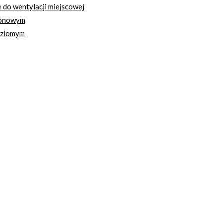
do wentylacji miejscowej
ionowym
oziomym