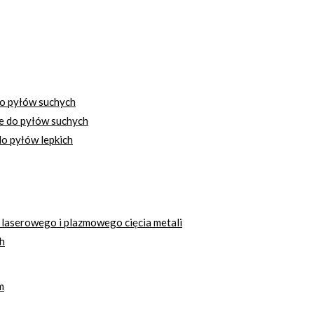
o pyłów suchych
e do pyłów suchych
o pyłów lepkich
 laserowego i plazmowego cięcia metali
h
m