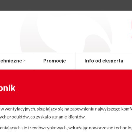
a
Wsparcie techniczne
Promocje
Info od 
echniczne
Promocje
Info od eksperta
bnik
w wentylacyjnych, skupiający się na zapewnieniu najwyższego komf
ych produktów, co zyskało uznanie klientów.
ieniających się trendów rynkowych, wdrażając nowoczesne technolog