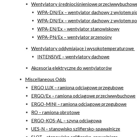
Wentylatory średniociśnieniowe przeciwwybuchowe 
WPA-DN/Ex – wentylator dachowy z wylotem p
WPA-DN/Ex – wentylator dachowy z wylotem p
WPA-EN/Ex – wentylator stanowiskowy
WPA-PN/Ex – wentylator przenośny
Wentylatory oddymiające i wysokotemperaturowe
INTENSIVE – wentylatory dachowe
Akcesoria elektryczne do wentylatorów
Miscellaneous Odds
ERGO LUX – ramiona odciągowe przegubowe
ERGO/Ex – ramiona odciągowe przeciwwybuchowe
ERGO-MINI – ramiona odciągowe przegubowe
RO – ramiona obrotowe
ERGO-KOS-AL – szyna odciągowa
UES-N – stanowisko szlifiersko-spawalnicze