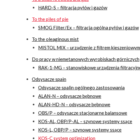
HARD-S – filtracja pyłów i gazów
To the piles of pie
SMOG Filter/Ex – filtracja ogólna pyłów i gazów
To the oleaginous mist
MISTOL MIX – urządzenie z filtrem kieszeniowym 
Do pracy w niemetanowych wyrobiskach górniczych
RAK-1-MG – stanowiskowe urządzenia filtracyjne
Odsysacze spain
Odsysacze spalin ogólnego zastosowania
ALAN-N – odsysacze bębnowe
ALAN-HD-N – odsysacze bębnowe
OBS/P – odsysacze stacjonarne balansowe
KOS-AL, OBP/P-AL – szynowe systemy ssące
KOS-L, OBP/P – szynowe systemy ssące
KOS-C system optimization