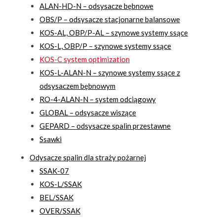
ALAN-HD-N – odsysacze bębnowe
OBS/P – odsysacze stacjonarne balansowe
KOS-AL, OBP/P-AL – szynowe systemy ssące
KOS-L, OBP/P – szynowe systemy ssące
KOS-C system optimization
KOS-L-ALAN-N – szynowe systemy ssące z
odsysaczem bębnowym
RO-4-ALAN-N – system odciągowy
GLOBAL – odsysacze wiszące
GEPARD – odsysacze spalin przestawne
Ssawki
Odysacze spalin dla straży pożarnej
SSAK-07
KOS-L/SSAK
BEL/SSAK
OVER/SSAK