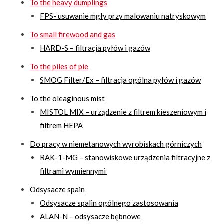
To the heavy dumplings
FPS- usuwanie mgły przy malowaniu natryskowym
To small firewood and gas
HARD-S – filtracja pyłów i gazów
To the piles of pie
SMOG Filter/Ex – filtracja ogólna pyłów i gazów
To the oleaginous mist
MISTOL MIX – urządzenie z filtrem kieszeniowym i
filtrem HEPA
Do pracy w niemetanowych wyrobiskach górniczych
RAK-1-MG – stanowiskowe urządzenia filtracyjne z
filtrami wymiennymi
Odsysacze spain
Odsysacze spalin ogólnego zastosowania
ALAN-N – odsysacze bębnowe