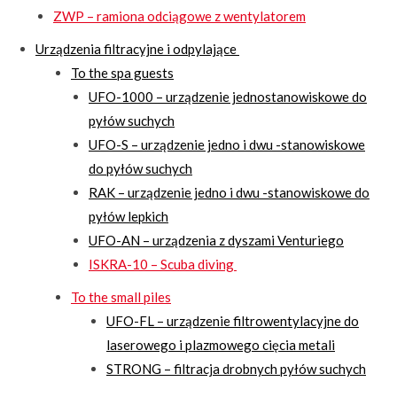
ZWP – ramiona odciągowe z wentylatorem
Urządzenia filtracyjne i odpylające
To the spa guests
UFO-1000 – urządzenie jednostanowiskowe do
pyłów suchych
UFO-S – urządzenie jedno i dwu -stanowiskowe
do pyłów suchych
RAK – urządzenie jedno i dwu -stanowiskowe do
pyłów lepkich
UFO-AN – urządzenia z dyszami Venturiego
ISKRA-10 – Scuba diving
To the small piles
UFO-FL – urządzenie filtrowentylacyjne do
laserowego i plazmowego cięcia metali
STRONG – filtracja drobnych pyłów suchych