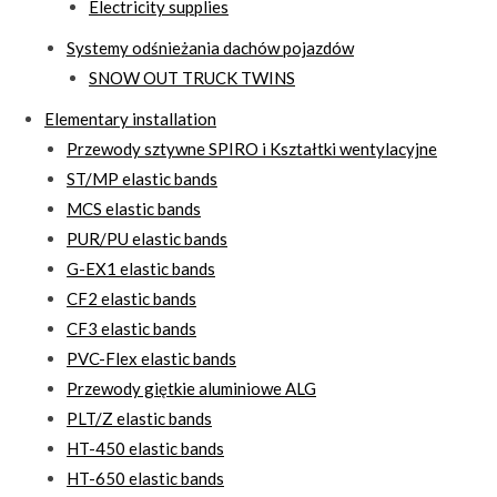
Electricity supplies
Systemy odśnieżania dachów pojazdów
SNOW OUT TRUCK TWINS
Elementary installation
Przewody sztywne SPIRO i Kształtki wentylacyjne
ST/MP elastic bands
MCS elastic bands
PUR/PU elastic bands
G-EX1 elastic bands
CF2 elastic bands
CF3 elastic bands
PVC-Flex elastic bands
Przewody giętkie aluminiowe ALG
PLT/Z elastic bands
HT-450 elastic bands
HT-650 elastic bands