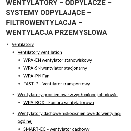
WENTYLATORY – ODPYLACZE –
SYSTEMY ODPYLAJĄCE –
FILTROWENTYLACJA –
WENTYLACJA PRZEMYSŁOWA
Ventilatory
Ventilatory ventilation
WPA-EN wentylator stanowiskowy
WPA-SN wentylator stacjonarny
WPA-PN Fan
FAST-P – Ventilator transportowy
Wentylatory promieniowe w wytłumionej obudowie
WPA-BOX – komora wentylatorowa
Wentylatory dachowe niskociśnieniowe do wentylacji
ogólnej
SMART-EC – wentylator dachowy