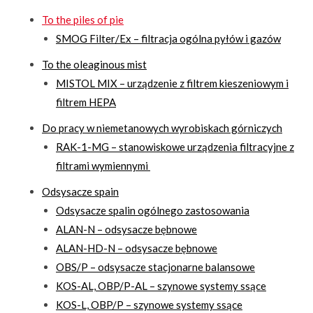
To the piles of pie
SMOG Filter/Ex – filtracja ogólna pyłów i gazów
To the oleaginous mist
MISTOL MIX – urządzenie z filtrem kieszeniowym i
filtrem HEPA
Do pracy w niemetanowych wyrobiskach górniczych
RAK-1-MG – stanowiskowe urządzenia filtracyjne z
filtrami wymiennymi
Odsysacze spain
Odsysacze spalin ogólnego zastosowania
ALAN-N – odsysacze bębnowe
ALAN-HD-N – odsysacze bębnowe
OBS/P – odsysacze stacjonarne balansowe
KOS-AL, OBP/P-AL – szynowe systemy ssące
KOS-L, OBP/P – szynowe systemy ssące