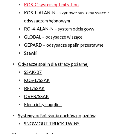
KOS-C system optimization
KOS-L-ALAN-N – szynowe systemy ssące z
odsysaczem bębnowym
RO-4-ALAN-N – system odciągowy
GLOBAL – odsysacze wiszące
GEPARD – odsysacze spalin przestawne
Ssawki
Odysacze spalin dla straży pożarnej
SSAK-07
KOS-L/SSAK
BEL/SSAK
OVER/SSAK
Electricity supplies
Systemy odśnieżania dachów pojazdów
SNOW OUT TRUCK TWINS