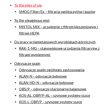
To the piles of pie
SMOG Filter/Ex – filtracja ogólna pyłów i gazów
To the oleaginous mist
MISTOL MIX – urządzenie z filtrem kieszeniowym i
filtrem HEPA
Do pracy w niemetanowych wyrobiskach górniczych
RAK-1-MG – stanowiskowe urządzenia filtracyjne z
filtrami wymiennymi
Odsysacze spain
Odsysacze spalin ogólnego zastosowania
ALAN-N – odsysacze bębnowe
ALAN-HD-N – odsysacze bębnowe
OBS/P – odsysacze stacjonarne balansowe
KOS-AL, OBP/P-AL – szynowe systemy ssące
KOS-L, OBP/P – szynowe systemy ssące