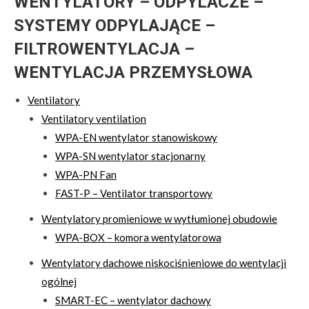
WENTYLATORY – ODPYLACZE –
SYSTEMY ODPYLAJĄCE –
FILTROWENTYLACJA –
WENTYLACJA PRZEMYSŁOWA
Ventilatory
Ventilatory ventilation
WPA-EN wentylator stanowiskowy
WPA-SN wentylator stacjonarny
WPA-PN Fan
FAST-P – Ventilator transportowy
Wentylatory promieniowe w wytłumionej obudowie
WPA-BOX – komora wentylatorowa
Wentylatory dachowe niskociśnieniowe do wentylacji
ogólnej
SMART-EC – wentylator dachowy