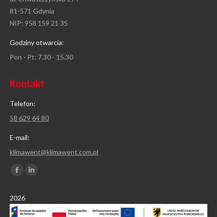
81-571 Gdynia
NIP: 958 159 21 35
Godziny otwarcia:
Pon - Pt: 7.30 - 15.30
Kontakt
Telefon:
58 629 64 80
E-mail:
klimawent@klimawent.com.pl
Znajdź nas na:
Facebook
Linkedin
page
page
2026
opens
opens
in
in