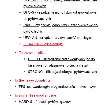
pyłów suchych
UFO-S – urządzenie jedno i dwu -stanowiskowe
do pyłów suchych
RAK – urządzenie jedno i dwu -stanowiskowe do
pyłów lepkich
UFO-AN – urządzenia z dyszami Venturiego
ISKRA-10 – Scuba diving
To the small piles
UFO-FL – urządzenie filtrowentylacyjne do
laserowego i plazmowego cięcia metali
STRONG – filtracja drobnych pyłów suchych
To the heavy dumplings
FPS- usuwanie mgły przy malowaniu natryskowym
To a small firewood and gas
HARD-S – filtracja pyłów i gazów