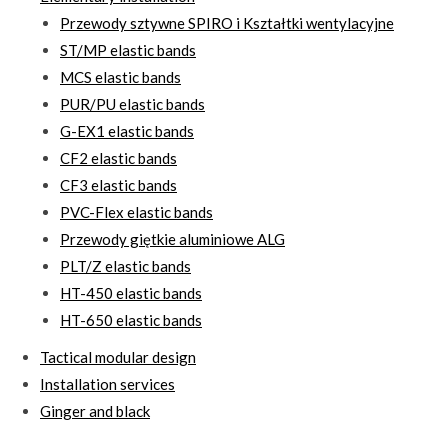
Przewody sztywne SPIRO i Kształtki wentylacyjne
ST/MP elastic bands
MCS elastic bands
PUR/PU elastic bands
G-EX1 elastic bands
CF2 elastic bands
CF3 elastic bands
PVC-Flex elastic bands
Przewody giętkie aluminiowe ALG
PLT/Z elastic bands
HT-450 elastic bands
HT-650 elastic bands
Tactical modular design
Installation services
Ginger and black