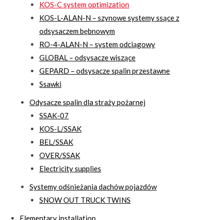
KOS-C system optimization
KOS-L-ALAN-N – szynowe systemy ssące z
odsysaczem bębnowym
RO-4-ALAN-N – system odciągowy
GLOBAL – odsysacze wiszące
GEPARD – odsysacze spalin przestawne
Ssawki
Odysacze spalin dla straży pożarnej
SSAK-07
KOS-L/SSAK
BEL/SSAK
OVER/SSAK
Electricity supplies
Systemy odśnieżania dachów pojazdów
SNOW OUT TRUCK TWINS
Elementary installation