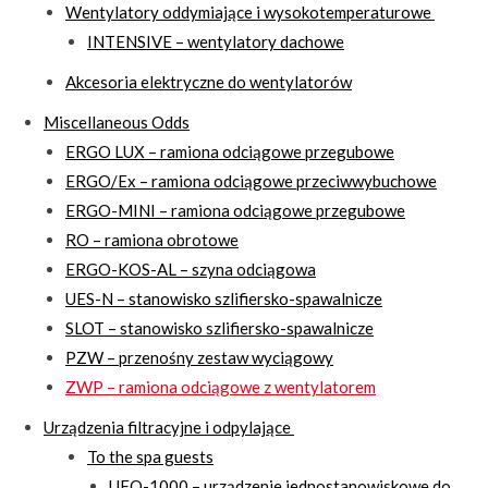
Wentylatory oddymiające i wysokotemperaturowe
INTENSIVE – wentylatory dachowe
Akcesoria elektryczne do wentylatorów
Miscellaneous Odds
ERGO LUX – ramiona odciągowe przegubowe
ERGO/Ex – ramiona odciągowe przeciwwybuchowe
ERGO-MINI – ramiona odciągowe przegubowe
RO – ramiona obrotowe
ERGO-KOS-AL – szyna odciągowa
UES-N – stanowisko szlifiersko-spawalnicze
SLOT – stanowisko szlifiersko-spawalnicze
PZW – przenośny zestaw wyciągowy
ZWP – ramiona odciągowe z wentylatorem
Urządzenia filtracyjne i odpylające
To the spa guests
UFO-1000 – urządzenie jednostanowiskowe do