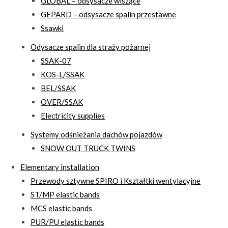
GLOBAL – odsysacze wiszące
GEPARD – odsysacze spalin przestawne
Ssawki
Odysacze spalin dla straży pożarnej
SSAK-07
KOS-L/SSAK
BEL/SSAK
OVER/SSAK
Electricity supplies
Systemy odśnieżania dachów pojazdów
SNOW OUT TRUCK TWINS
Elementary installation
Przewody sztywne SPIRO i Kształtki wentylacyjne
ST/MP elastic bands
MCS elastic bands
PUR/PU elastic bands