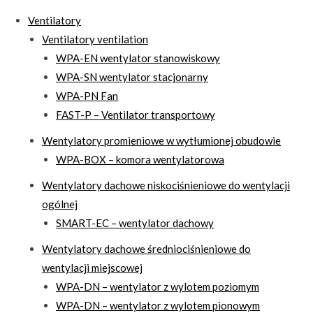
Ventilatory
Ventilatory ventilation
WPA-EN wentylator stanowiskowy
WPA-SN wentylator stacjonarny
WPA-PN Fan
FAST-P – Ventilator transportowy
Wentylatory promieniowe w wytłumionej obudowie
WPA-BOX – komora wentylatorowa
Wentylatory dachowe niskociśnieniowe do wentylacji
ogólnej
SMART-EC – wentylator dachowy
Wentylatory dachowe średniociśnieniowe do
wentylacji miejscowej
WPA-DN – wentylator z wylotem poziomym
WPA-DN – wentylator z wylotem pionowym