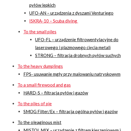
pyłów lepkich
UFO-AN – urządzenia z dyszami Venturiego
ISKRA-10 – Scuba diving
To the small piles
UFO-FL – urządzenie filtrowentylacyjne do
laserowego i plazmowego cięcia metali
STRONG – filtracja drobnych pyłów suchych
To the heavy dumplings
FPS- usuwanie mgły przy malowaniu natryskowym
To a small firewood and gas
HARD-S – filtracja pyłów i gazów
To the piles of pie
SMOG Filter/Ex – filtracja ogólna pyłów i gazów
To the oleaginous mist
MISTOL MIX – urządzenie z filtrem kieszeniowym i