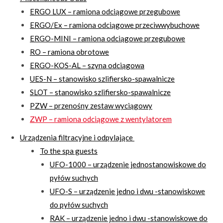
ERGO LUX – ramiona odciągowe przegubowe
ERGO/Ex – ramiona odciągowe przeciwwybuchowe
ERGO-MINI – ramiona odciągowe przegubowe
RO – ramiona obrotowe
ERGO-KOS-AL – szyna odciągowa
UES-N – stanowisko szlifiersko-spawalnicze
SLOT – stanowisko szlifiersko-spawalnicze
PZW – przenośny zestaw wyciągowy
ZWP – ramiona odciągowe z wentylatorem
Urządzenia filtracyjne i odpylające
To the spa guests
UFO-1000 – urządzenie jednostanowiskowe do
pyłów suchych
UFO-S – urządzenie jedno i dwu -stanowiskowe
do pyłów suchych
RAK – urządzenie jedno i dwu -stanowiskowe do