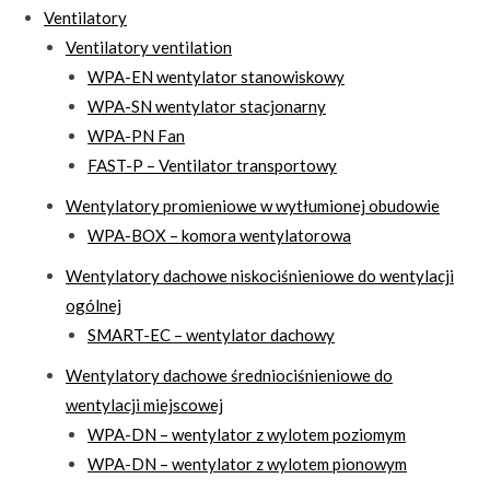
Ventilatory
Ventilatory ventilation
WPA-EN wentylator stanowiskowy
WPA-SN wentylator stacjonarny
WPA-PN Fan
FAST-P – Ventilator transportowy
Wentylatory promieniowe w wytłumionej obudowie
WPA-BOX – komora wentylatorowa
Wentylatory dachowe niskociśnieniowe do wentylacji
ogólnej
SMART-EC – wentylator dachowy
Wentylatory dachowe średniociśnieniowe do
wentylacji miejscowej
WPA-DN – wentylator z wylotem poziomym
WPA-DN – wentylator z wylotem pionowym