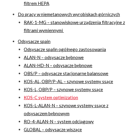
filtrem HEPA
Do pracy w niemetanowych wyrobiskach górniczych
RAK-1-MG – stanowiskowe urządzenia filtracyjne z
filtrami wymiennymi
Odsysacze spain
Odsysacze spalin ogólnego zastosowania
ALAN-N – odsysacze bębnowe
ALAN-HD-N – odsysacze bębnowe
OBS/P – odsysacze stacjonarne balansowe
KOS-AL, OBP/P-AL – szynowe systemy ssące
KOS-L, OBP/P – szynowe systemy ssące
KOS-C system optimization
KOS-L-ALAN-N – szynowe systemy ssące z
odsysaczem bębnowym
RO-4-ALAN-N – system odciągowy
GLOBAL – odsysacze wiszące