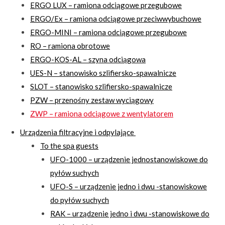
ERGO LUX – ramiona odciągowe przegubowe
ERGO/Ex – ramiona odciągowe przeciwwybuchowe
ERGO-MINI – ramiona odciągowe przegubowe
RO – ramiona obrotowe
ERGO-KOS-AL – szyna odciągowa
UES-N – stanowisko szlifiersko-spawalnicze
SLOT – stanowisko szlifiersko-spawalnicze
PZW – przenośny zestaw wyciągowy
ZWP – ramiona odciągowe z wentylatorem
Urządzenia filtracyjne i odpylające
To the spa guests
UFO-1000 – urządzenie jednostanowiskowe do
pyłów suchych
UFO-S – urządzenie jedno i dwu -stanowiskowe
do pyłów suchych
RAK – urządzenie jedno i dwu -stanowiskowe do