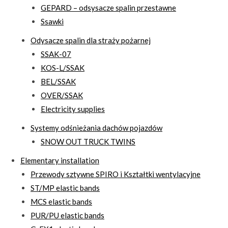
GEPARD – odsysacze spalin przestawne
Ssawki
Odysacze spalin dla straży pożarnej
SSAK-07
KOS-L/SSAK
BEL/SSAK
OVER/SSAK
Electricity supplies
Systemy odśnieżania dachów pojazdów
SNOW OUT TRUCK TWINS
Elementary installation
Przewody sztywne SPIRO i Kształtki wentylacyjne
ST/MP elastic bands
MCS elastic bands
PUR/PU elastic bands