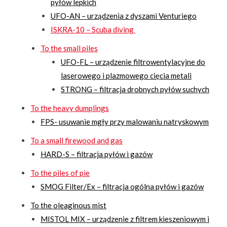
pyłów lepkich
UFO-AN – urządzenia z dyszami Venturiego
ISKRA-10 – Scuba diving
To the small piles
UFO-FL – urządzenie filtrowentylacyjne do
laserowego i plazmowego cięcia metali
STRONG – filtracja drobnych pyłów suchych
To the heavy dumplings
FPS- usuwanie mgły przy malowaniu natryskowym
To a small firewood and gas
HARD-S – filtracja pyłów i gazów
To the piles of pie
SMOG Filter/Ex – filtracja ogólna pyłów i gazów
To the oleaginous mist
MISTOL MIX – urządzenie z filtrem kieszeniowym i