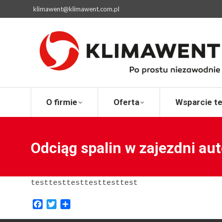
klimawent@klimawent.com.pl
O firmie
Ofert
O firmie
Oferta
Wsparcie t
Odciąg spalin w zajezdni au
testtesttesttesttesttest
Facebook
Twitter
Share