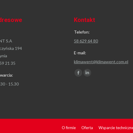
dresowe
Kontakt
Telefon:
T S.A
58 629 64 80
czyńska 194
E-mail:
ynia
klimawent@klimawent.com.pl
59 21 35
Znajdź nas na:
warcia:
Facebook
Linkedin
page
page
.30 - 15.30
opens
opens
in
in
new
new
window
window
O firmie
Oferta
Wsparcie techniczn