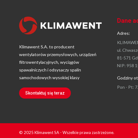
Dane a
Adres:
KLIMAWEN
Klimawent S.A. to producent
ul. Chwasz
wentylatorów przemysłowych, urządzeń
81-571 Gd
filtrowentylacyjnych, wyciągów
NIP: 958 1
spawalniczych i odsysaczy spalin
samochodowych wysokiej klasy
Godziny ot
Pon - Pt: 7
Skontaktuj się teraz
© 2025 Klimawent SA - Wszelkie prawa zastrzeżone.