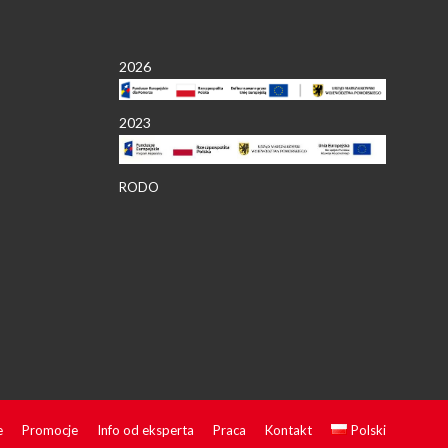
2026
2023
RODO
e
Promocje
Info od eksperta
Praca
Kontakt
Polski