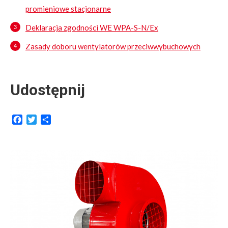
promieniowe stacjonarne
Deklaracja zgodności WE WPA-S-N/Ex
Zasady doboru wentylatorów przeciwwybuchowych
Udostępnij
Facebook
Twitter
Share