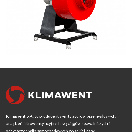
Klimawent S.A. to producent wentylatorów przemysłowych,
urządzeń filtrowentylacyjnych, wyciągów spawalniczych i
odsysaczy spalin samochodowych wysokiej klasy