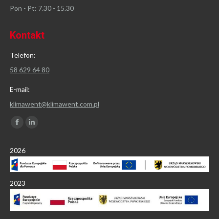
Pon - Pt: 7.30 - 15.30
Kontakt
Telefon:
58 629 64 80
E-mail:
klimawent@klimawent.com.pl
Znajdź nas na:
Facebook
Linkedin
page
page
2026
opens
opens
in
in
new
new
2023
window
window