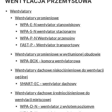
WENTYLACJA PRZEMYSŁOWA
Wentylatory
Wentylatory promieniowe
WPA-E-N wentylator stanowiskowy
WPA-S-N wentylator stacjonarny
WPA-P-N Wentylator przenośny
FAST-P – Wentylator transportowy
Wentylatory promieniowe w wytłumionej obudowie
WPA-BOX – komora wentylatorowa
Wentylatory dachowe niskociśnieniowe do wentylacji
ogólnej
SMART-EC – wentylator dachowy
Wentylatory dachowe średniociśnieniowe do
wentylacji miejscowej
WPA-D-N – wentylator z wylotem poziomym