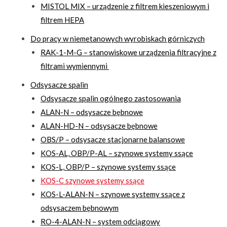
MISTOL MIX – urządzenie z filtrem kieszeniowym i
filtrem HEPA
Do pracy w niemetanowych wyrobiskach górniczych
RAK-1-M-G – stanowiskowe urządzenia filtracyjne z
filtrami wymiennymi
Odsysacze spalin
Odsysacze spalin ogólnego zastosowania
ALAN-N – odsysacze bębnowe
ALAN-HD-N – odsysacze bębnowe
OBS/P – odsysacze stacjonarne balansowe
KOS-AL, OBP/P-AL – szynowe systemy ssące
KOS-L, OBP/P – szynowe systemy ssące
KOS-C szynowe systemy ssące
KOS-L-ALAN-N – szynowe systemy ssące z
odsysaczem bębnowym
RO-4-ALAN-N – system odciągowy