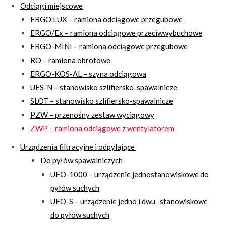
Odciągi miejscowe
ERGO LUX – ramiona odciągowe przegubowe
ERGO/Ex – ramiona odciągowe przeciwwybuchowe
ERGO-MINI – ramiona odciągowe przegubowe
RO – ramiona obrotowe
ERGO-KOS-AL – szyna odciągowa
UES-N – stanowisko szlifiersko-spawalnicze
SLOT – stanowisko szlifiersko-spawalnicze
PZW – przenośny zestaw wyciągowy
ZWP – ramiona odciągowe z wentylatorem
Urządzenia filtracyjne i odpylające
Do pyłów spawalniczych
UFO-1000 – urządzenie jednostanowiskowe do
pyłów suchych
UFO-S – urządzenie jedno i dwu -stanowiskowe
do pyłów suchych