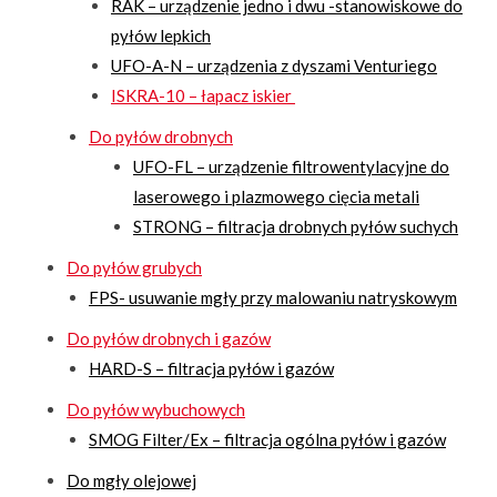
RAK – urządzenie jedno i dwu -stanowiskowe do
pyłów lepkich
UFO-A-N – urządzenia z dyszami Venturiego
ISKRA-10 – łapacz iskier
Do pyłów drobnych
UFO-FL – urządzenie filtrowentylacyjne do
laserowego i plazmowego cięcia metali
STRONG – filtracja drobnych pyłów suchych
Do pyłów grubych
FPS- usuwanie mgły przy malowaniu natryskowym
Do pyłów drobnych i gazów
HARD-S – filtracja pyłów i gazów
Do pyłów wybuchowych
SMOG Filter/Ex – filtracja ogólna pyłów i gazów
Do mgły olejowej