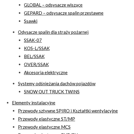
GLOBAL – odsysacze wiszące
GEPARD – odsysacze spalin przestawne
Ssawki
Odysacze spalin dla straży pożarnej
SSAK-07
KOS-L/SSAK
BEL/SSAK
OVER/SSAK
Akcesoria elektryczne
Systemy odśnieżania dachów pojazdów
SNOW OUT TRUCK TWINS
Elementy instalacyjne
Przewody sztywne SPIRO i Kształtki wentylacyjne
Przewody elastyczne ST/MP
Przewody elastyczne MCS