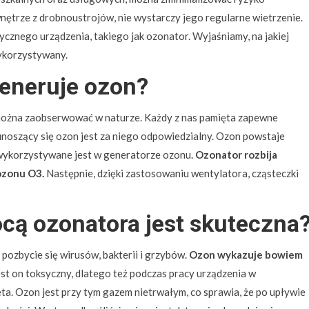
ętrze z drobnoustrojów, nie wystarczy jego regularne wietrzenie.
cznego urządzenia, takiego jak ozonator. Wyjaśniamy, na jakiej
wykorzystywany.
generuje ozon?
e można zaobserwować w naturze. Każdy z nas pamięta zapewne
 unoszący się ozon jest za niego odpowiedzialny. Ozon powstaje
ykorzystywane jest w generatorze ozonu.
Ozonator rozbija
 ozonu O3.
Następnie, dzięki zastosowaniu wentylatora, cząsteczki
cą ozonatora jest skuteczna
pozbycie się wirusów, bakterii i grzybów.
Ozon wykazuje bowiem
st on toksyczny, dlatego też podczas pracy urządzenia w
ęta. Ozon jest przy tym gazem nietrwałym, co sprawia, że po upływie