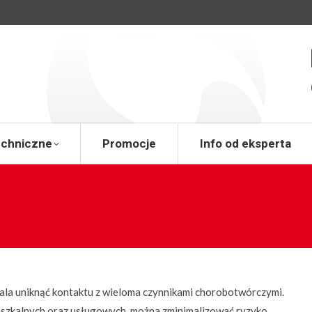
a
Wsparcie techniczne
Promocje
Info od 
echniczne
Promocje
Info od eksperta
ala uniknąć kontaktu z wieloma czynnikami chorobotwórczymi.
ieszkalnych oraz usługowych, można zminimalizować ryzyko