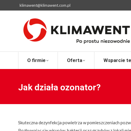
klimawent@klimawent.com.pl
O firmie
Ofert
O firmie
Oferta
Wsparcie t
Jak działa ozonator?
Skuteczna dezynfekcja powietrza w pomieszczeniach pozw
Pozbywając się wirusów, bakterii oraz grzybów z lokali m