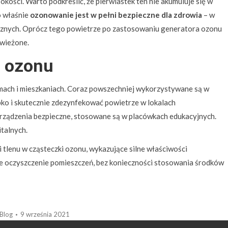
kości. Warto podkreślić, że pierwiastek ten nie akumuluje się w
o właśnie
ozonowanie jest w pełni bezpieczne dla zdrowia
– w
cznych. Oprócz tego powietrze po zastosowaniu generatora ozonu
świeżone.
a ozonu
ach i mieszkaniach. Coraz powszechniej wykorzystywane są w
bko i skutecznie zdezynfekować powietrze w lokalach
rządzenia bezpieczne, stosowane są w placówkach edukacyjnych.
talnych.
tlenu w cząsteczki ozonu, wykazujące silne właściwości
zne oczyszczenie pomieszczeń, bez konieczności stosowania środków
Blog
9 września 2021