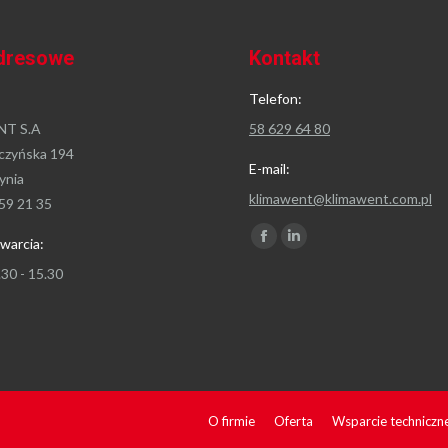
dresowe
Kontakt
Telefon:
T S.A
58 629 64 80
czyńska 194
E-mail:
ynia
klimawent@klimawent.com.pl
59 21 35
Znajdź nas na:
warcia:
Facebook
Linkedin
page
page
.30 - 15.30
opens
opens
in
in
new
new
window
window
O firmie
Oferta
Wsparcie techniczn