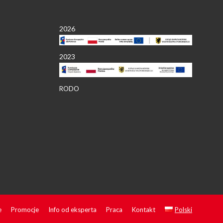
2026
2023
RODO
e
Promocje
Info od eksperta
Praca
Kontakt
Polski