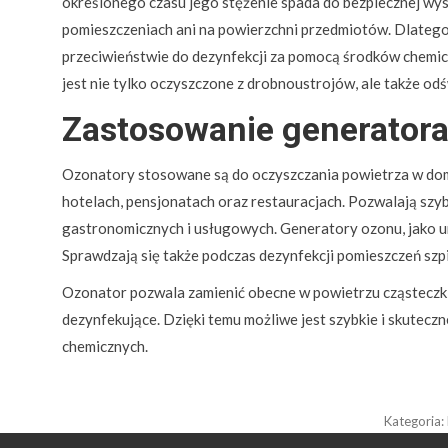
określonego czasu jego stężenie spada do bezpiecznej wyso
pomieszczeniach ani na powierzchni przedmiotów. Dlateg
przeciwieństwie do dezynfekcji za pomocą środków chemi
jest nie tylko oczyszczone z drobnoustrojów, ale także od
Zastosowanie generator
Ozonatory stosowane są do oczyszczania powietrza w dom
hotelach, pensjonatach oraz restauracjach. Pozwalają szy
gastronomicznych i usługowych. Generatory ozonu, jako u
Sprawdzają się także podczas dezynfekcji pomieszczeń szpi
Ozonator pozwala zamienić obecne w powietrzu cząsteczki 
dezynfekujące. Dzięki temu możliwe jest szybkie i skutec
chemicznych.
Kategoria: