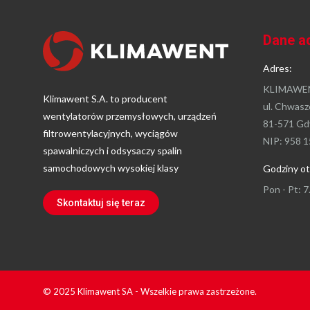
Dane a
Adres:
KLIMAWEN
Klimawent S.A. to producent
ul. Chwasz
wentylatorów przemysłowych, urządzeń
81-571 Gd
filtrowentylacyjnych, wyciągów
NIP: 958 1
spawalniczych i odsysaczy spalin
samochodowych wysokiej klasy
Godziny ot
Pon - Pt: 7
Skontaktuj się teraz
© 2025 Klimawent SA - Wszelkie prawa zastrzeżone.