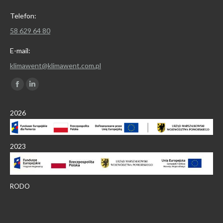
Telefon:
58 629 64 80
E-mail:
klimawent@klimawent.com.pl
Znajdź nas na:
Facebook
Linkedin
page
page
2026
opens
opens
in
in
new
new
2023
window
window
RODO