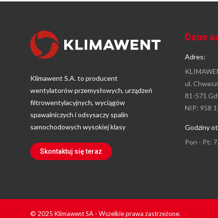
Dane a
Adres:
KLIMAWEN
Klimawent S.A. to producent
ul. Chwasz
wentylatorów przemysłowych, urządzeń
81-571 Gd
filtrowentylacyjnych, wyciągów
NIP: 958 1
spawalniczych i odsysaczy spalin
samochodowych wysokiej klasy
Godziny ot
Pon - Pt: 7
Skontaktuj się teraz
© 2025 Klimawent SA - Wszelkie prawa zastrzeżone.