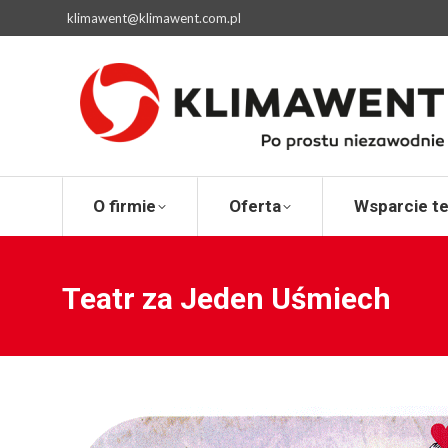
klimawent@klimawent.com.pl
O firmie
Ofert
O firmie
Oferta
Wsparcie t
Teatr za Jeden Uśmiech