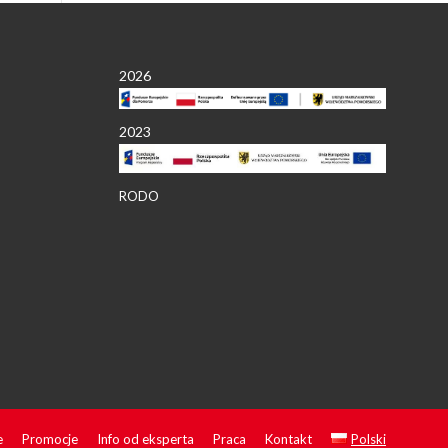
2026
2023
RODO
e
Promocje
Info od eksperta
Praca
Kontakt
Polski