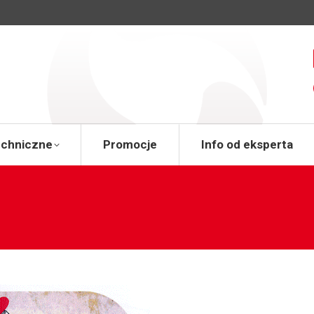
a
Wsparcie techniczne
Promocje
Info od 
echniczne
Promocje
Info od eksperta