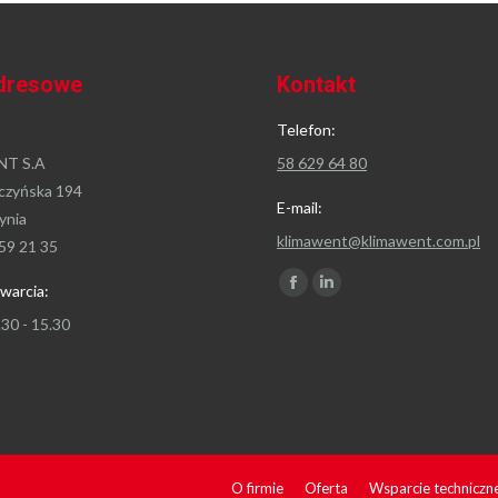
dresowe
Kontakt
Telefon:
T S.A
58 629 64 80
czyńska 194
E-mail:
ynia
klimawent@klimawent.com.pl
59 21 35
Znajdź nas na:
warcia:
Facebook
Linkedin
page
page
.30 - 15.30
opens
opens
in
in
new
new
window
window
O firmie
Oferta
Wsparcie techniczn