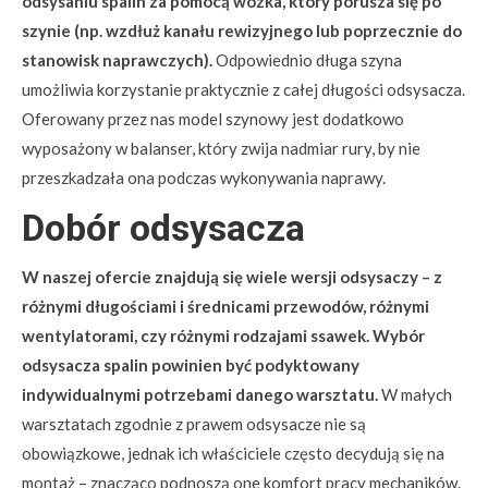
odsysaniu spalin za pomocą wózka, który porusza się po
szynie (np. wzdłuż kanału rewizyjnego lub poprzecznie do
stanowisk naprawczych).
Odpowiednio długa szyna
umożliwia korzystanie praktycznie z całej długości odsysacza.
Oferowany przez nas model szynowy jest dodatkowo
wyposażony w balanser, który zwija nadmiar rury, by nie
przeszkadzała ona podczas wykonywania naprawy.
Dobór odsysacza
W naszej ofercie znajdują się wiele wersji odsysaczy – z
różnymi długościami i średnicami przewodów, różnymi
wentylatorami, czy różnymi rodzajami ssawek. Wybór
odsysacza spalin powinien być podyktowany
indywidualnymi potrzebami danego warsztatu.
W małych
warsztatach zgodnie z prawem odsysacze nie są
obowiązkowe, jednak ich właściciele często decydują się na
montaż – znacząco podnoszą one komfort pracy mechaników.