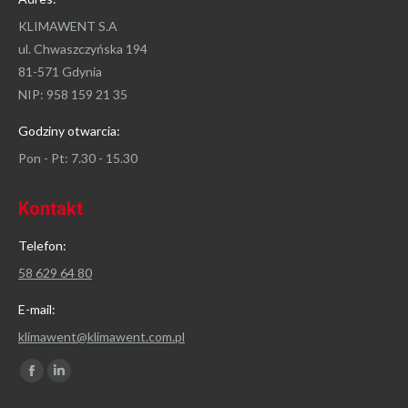
KLIMAWENT S.A
ul. Chwaszczyńska 194
81-571 Gdynia
NIP: 958 159 21 35
Godziny otwarcia:
Pon - Pt: 7.30 - 15.30
Kontakt
Telefon:
58 629 64 80
E-mail:
klimawent@klimawent.com.pl
Znajdź nas na:
Facebook
Linkedin
page
page