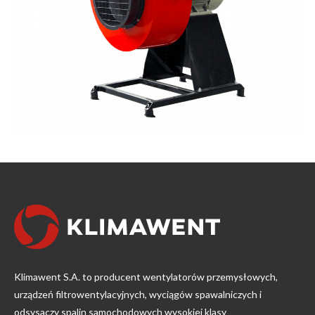
Klimawent S.A. to producent wentylatorów przemysłowych,
urządzeń filtrowentylacyjnych, wyciągów spawalniczych i
odsysaczy spalin samochodowych wysokiej klasy