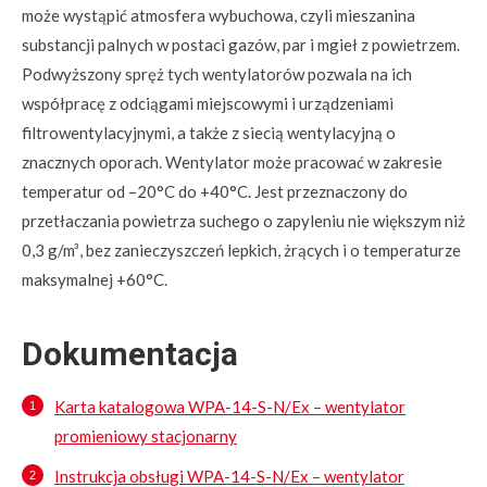
może wystąpić atmosfera wybuchowa, czyli mieszanina
substancji palnych w postaci gazów, par i mgieł z powietrzem.
Podwyższony spręż tych wentylatorów pozwala na ich
współpracę z odciągami miejscowymi i urządzeniami
filtrowentylacyjnymi, a także z siecią wentylacyjną o
znacznych oporach. Wentylator może pracować w zakresie
temperatur od –20°C do +40°C. Jest przeznaczony do
przetłaczania powietrza suchego o zapyleniu nie większym niż
0,3 g/m³, bez zanieczyszczeń lepkich, żrących i o temperaturze
maksymalnej +60°C.
Dokumentacja
Karta katalogowa WPA-14-S-N/Ex – wentylator
promieniowy stacjonarny
Instrukcja obsługi WPA-14-S-N/Ex – wentylator