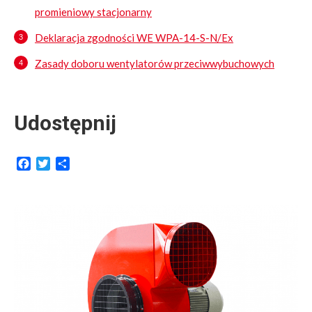
promieniowy stacjonarny
Deklaracja zgodności WE WPA-14-S-N/Ex
Zasady doboru wentylatorów przeciwwybuchowych
Udostępnij
Facebook
Twitter
Share