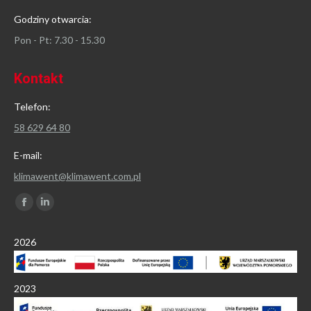
Godziny otwarcia:
Pon - Pt: 7.30 - 15.30
Kontakt
Telefon:
58 629 64 80
E-mail:
klimawent@klimawent.com.pl
Znajdź nas na:
Facebook
Linkedin
page
page
2026
opens
opens
in
in
new
new
2023
window
window