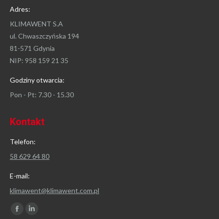
Adres:
KLIMAWENT S.A
ul. Chwaszczyńska 194
81-571 Gdynia
NIP: 958 159 21 35
Godziny otwarcia:
Pon - Pt: 7.30 - 15.30
Kontakt
Telefon:
58 629 64 80
E-mail:
klimawent@klimawent.com.pl
Znajdź nas na:
Facebook
Linkedin