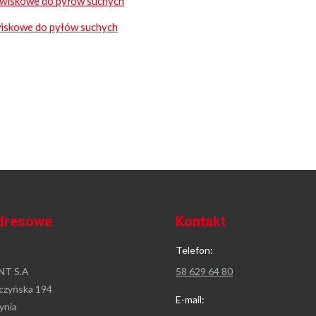
owiskowe do pyłów suchych
wiskowe do pyłów suchych
dresowe
Kontakt
Telefon:
T S.A
58 629 64 80
czyńska 194
E-mail:
ynia