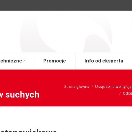
a
Wsparcie techniczne
Promocje
Info od 
echniczne
Promocje
Info od eksperta
You are here:
Strona główna
Urządzenia wentylują
w suchych
Odci