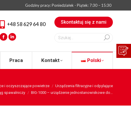
Godziny pracy: Poniedziałek - Piątek: 7:30 – 15:30
eksperta
Praca
Kontakt
Polski
Skontaktuj się z nami
+48 58 629 64 80
Szukaj:
Facebook
Linkedin
Praca
Kontakt
Polski
ce i oczyszczające powietrze
Urządzenia filtracyjne i odpylające
ąg spawalniczy
BIG-1000 – urządzenie jednostanowiskowe do…