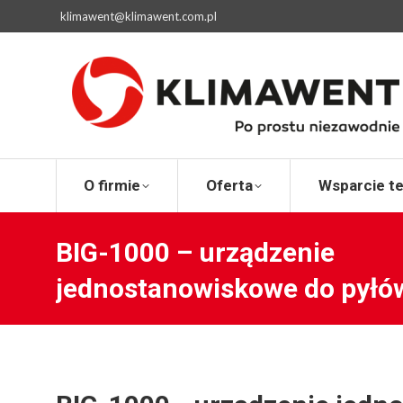
klimawent@klimawent.com.pl
O firmie
Ofert
O firmie
Oferta
Wsparcie t
BIG-1000 – urządzenie
jednostanowiskowe do pyłó