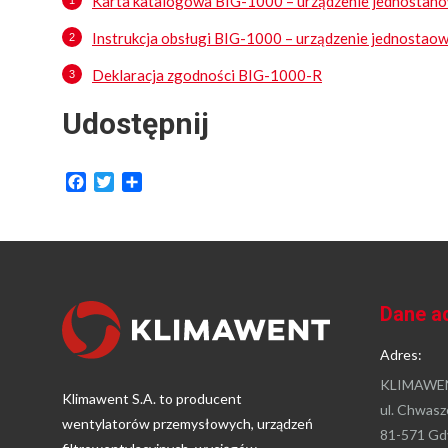
Karta katalogowa BIG-1000 – urządzenie jednostan
Instrukcja obsługi BIG-1000 – urządzenie jednostao
Deklaracja zgodności BIG-1000-R
Udostępnij
Facebook
Twitter
Share
Dane a
Adres:
KLIMAWEN
Klimawent S.A. to producent
ul. Chwasz
wentylatorów przemysłowych, urządzeń
81-571 Gd