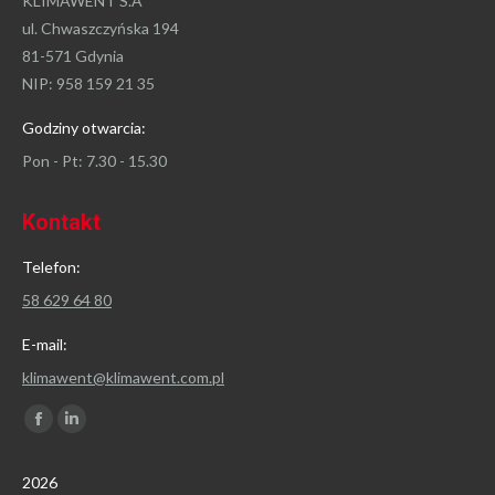
KLIMAWENT S.A
ul. Chwaszczyńska 194
81-571 Gdynia
NIP: 958 159 21 35
Godziny otwarcia:
Pon - Pt: 7.30 - 15.30
Kontakt
Telefon:
58 629 64 80
E-mail:
klimawent@klimawent.com.pl
Znajdź nas na:
Facebook
Linkedin
page
page
2026
opens
opens