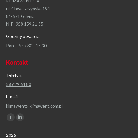
KLIMAWENT S.A
ul. Chwaszczyńska 194
81-571 Gdynia
NIP: 958 159 21 35
Godziny otwarcia:
Pon - Pt: 7.30 - 15.30
Kontakt
Telefon:
58 629 64 80
E-mail:
klimawent@klimawent.com.pl
Znajdź nas na:
Facebook
Linkedin
page
page
2026
opens
opens