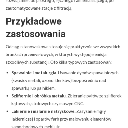
rozwiązanie: od prostego, ręcznego ramienia ssącego, po
zautomatyzowane stacje z filtracją.
Przykładowe
zastosowania
Odciągi stanowiskowe stosuje się praktycznie we wszystkich
branżach przemysłowych, w których występuje emisja
szkodliwych substancji. Oto kilka typowych zastosowań:
Spawalnie i metalurgia.
Usuwanie dymów spawalniczych
(kwasicy metali, ozonu, tlenków) bezpośrednio nad
spawarką lub palnikiem.
Szlifiernie i obróbka metalu.
Zbieranie pyłów ze szlifierek
kątowych, stołowych czy maszyn CNC.
Lakiernie i malarnie natryskowe.
Zasysanie mgły
lakierniczej i oparów farb przy malowaniu elementów
samochodowych, mebli itp.