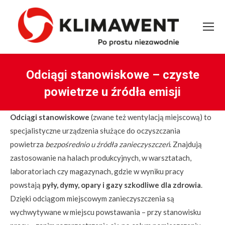
Odciągi stanowiskowe – czyste
powietrze u źródła emisji
You are here:
Odciągi stanowiskowe
(zwane też wentylacją miejscową) to
specjalistyczne urządzenia służące do oczyszczania
powietrza
bezpośrednio u źródła zanieczyszczeń
. Znajdują
zastosowanie na halach produkcyjnych, w warsztatach,
laboratoriach czy magazynach, gdzie w wyniku pracy
powstają
pyły, dymy, opary i gazy szkodliwe dla zdrowia
.
Dzięki odciągom miejscowym zanieczyszczenia są
wychwytywane w miejscu powstawania – przy stanowisku