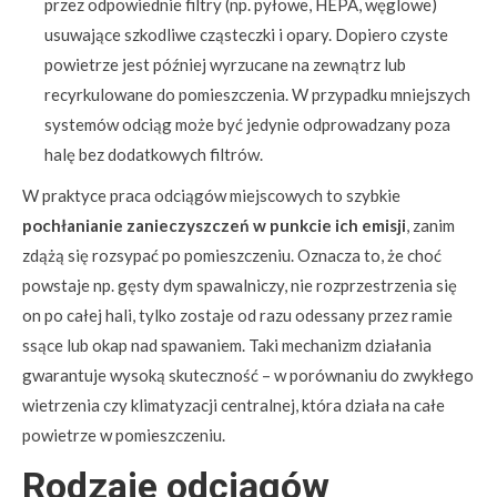
przez odpowiednie filtry (np. pyłowe, HEPA, węglowe)
usuwające szkodliwe cząsteczki i opary. Dopiero czyste
powietrze jest później wyrzucane na zewnątrz lub
recyrkulowane do pomieszczenia. W przypadku mniejszych
systemów odciąg może być jedynie odprowadzany poza
halę bez dodatkowych filtrów.
W praktyce praca odciągów miejscowych to szybkie
pochłanianie zanieczyszczeń w punkcie ich emisji
, zanim
zdążą się rozsypać po pomieszczeniu. Oznacza to, że choć
powstaje np. gęsty dym spawalniczy, nie rozprzestrzenia się
on po całej hali, tylko zostaje od razu odessany przez ramie
ssące lub okap nad spawaniem. Taki mechanizm działania
gwarantuje wysoką skuteczność – w porównaniu do zwykłego
wietrzenia czy klimatyzacji centralnej, która działa na całe
powietrze w pomieszczeniu.
Rodzaje odciągów