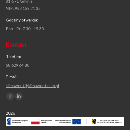
81-571 Gdynia
NIP: 958 159 21 35
Godziny otwarcia:
Pon - Pt: 7.30 - 15.30
Kontakt
Telefon:
58 629 64 80
E-mail:
klimawent@klimawent.com.pl
Znajdź nas na:
Facebook
Linkedin
page
page
2026
opens
opens
in
in
new
new