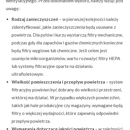
wentylacyjnego. Przed dokonaniem wyboru, należy wziąć pod
uwagę:
Rodzaj zanieczyszczeń
– w pierwszej kolejności należy
zidentyfikować, jakie zanieczyszczenia będą usuwane z
powietrza. Dla pyłów i kurzu wystarczą filtry mechaniczne,
podczas gdy dla zapachów i gazów chemicznych konieczne
będą filtry węglowe lub chemiczne. Jeśli celem jest
usunięcie mikroorganizmów, warto rozważyć filtry HEPA
lub systemy filtracyjne oparte na działaniu
ultrafioletowym.
Wielkość pomieszczenia i przepływ powietrza
– system
filtracyjny powinien być dobrany do wielkości przestrzeni,
w której ma działać. W przypadku większych powierzchni,
takich jak hale produkcyjne czy magazyny, wymagane będą
filtry o większej wydajności, które zapewnią odpowiedni
przepływ powietrza.
Wymagania dotyczące jakości powietrza
– w zależności